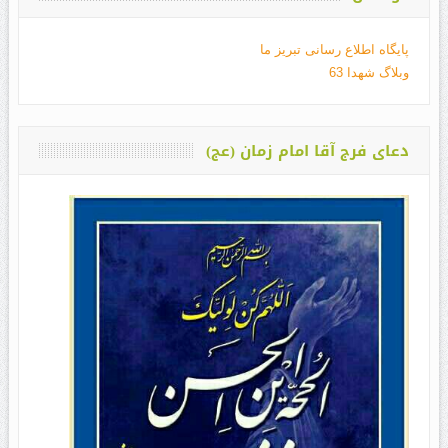
پایگاه اطلاع رسانی تبریز ما
وبلاگ شهدا 63
دعای فرج آقا امام زمان (عج)