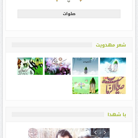
صلوات
شعر مهدویت
با شهدا