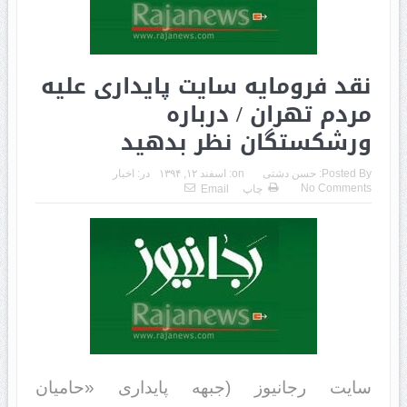
نقد فرومایه سایت‌ پایداری علیه
مردم‌ تهران / درباره
ورشکستگان نظر بدهید
Posted By:
حسن دشتی
on:
اسفند ۱۲, ۱۳۹۴
در:
اخبار
No Comments
چاپ
Email
سایت رجانیوز (جبهه پایداری «حامیان