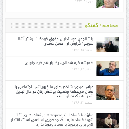
مهر ۲۱, ۱۳۹۷
مصاحبه / گفتگو
با ” انجمن دوستداران حقوق کودک ” بیشتر آشنا
شویم / گزارش از : حسن دشتی
اسفند ۲۵, ۱۳۹۶
همیشه کره شمالی، یک بار هم کره جنوبی
اسفند ۱۲, ۱۳۹۶
عباس عبدی: شاخص‌های ما فروپاشی اجتماعی را
نشان می‌دهد/ وضعیت پوشش زنان در حال تبدیل
شدن به یک بحران است
اسفند ۱۲, ۱۳۹۶
مبارزه با فساد از زیرمجموعه‌های نهاد رهبری آغاز
شود/ فساد مایه ننگ جمهوری اسلامی است/ اقتدار
لازم برای برخورد با فساد وجود ندارد