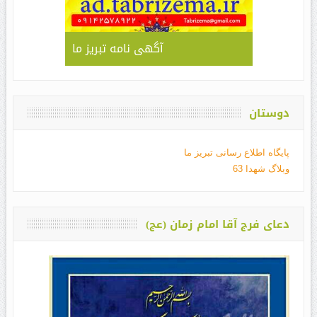
آگهی نامه تبریز ما
دوستان
پایگاه اطلاع رسانی تبریز ما
وبلاگ شهدا 63
دعای فرج آقا امام زمان (عج)