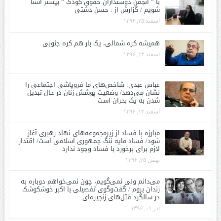
با ” انجمن دوستداران حقوق کودک ” بیشتر آشنا
شویم / گزارش از : حسن دشتی
اسفند ۲۵, ۱۳۹۶
همیشه کره شمالی، یک بار هم کره جنوبی
اسفند ۱۲, ۱۳۹۶
عباس عبدی: شاخص‌های ما فروپاشی اجتماعی را
نشان می‌دهد/ وضعیت پوشش زنان در حال تبدیل
شدن به یک بحران است
اسفند ۱۲, ۱۳۹۶
مبارزه با فساد از زیرمجموعه‌های نهاد رهبری آغاز
شود/ فساد مایه ننگ جمهوری اسلامی است/ اقتدار
لازم برای برخورد با فساد وجود ندارد
بهمن ۲۵, ۱۳۹۶
می‌دانم ولی نمی‌گویم، چون نمی‌خواهم دوباره به
زندان بروم / گفت‌وگوی تفصیلی با اکبر خوشکوشک
در سالگرد قتل‌های زنجیره‌ای
آذر ۰۱, ۱۳۹۶