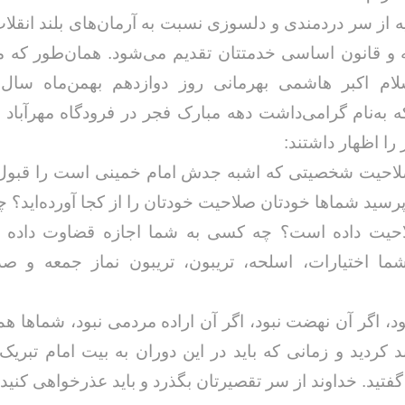
ه از سر دردمندی و دلسوزی نسبت به آرمان‌های بلند انقلا
ه و قانون اساسی خدمتتان تقدیم می‌شود. همان‌طور که 
ام اکبر هاشمی بهرمانی روز دوازدهم بهمن‌ماه سال
به‌نام گرامی‌داشت دهه مبارک فجر در فرودگاه مهرآباد 
را اظهار داشتند:
خداحافظ رزمنده / دلنوشته ای از
لی و صمیمیت به
به 
لاحیت شخصیتی که اشبه جدش امام خمینی است را قبول ن
حسن دشتی
ن دفاع مقدس /
د
ا پرسید شماها خودتان صلاحیت خودتان را از کجا آورده‌اید؟
حسن دشتی
حیت داده است؟ چه کسی به شما اجازه قضاوت داده
ا اختیارات، اسلحه، تریبون، تریبون نماز جمعه و صد
ود، اگر آن نهضت نبود، اگر آن اراده مردمی نبود، شماها هم 
د کردید و زمانی که باید در این دوران به بیت امام تبریک 
گفتید. خداوند از سر تقصیرتان بگذرد و باید عذرخواهی کنید.