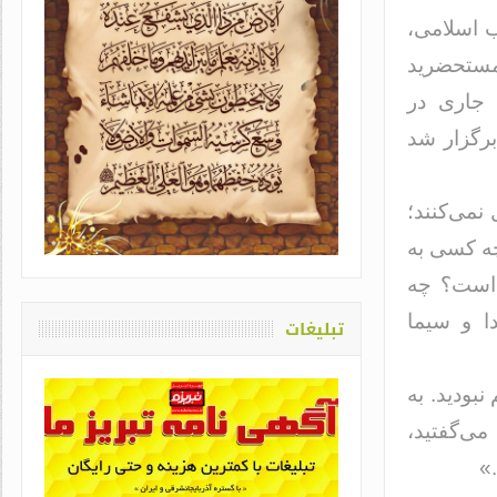
ب اسلامی،
مستحضرید
 جاری در
برگزار شد
یاد او که دغدغه سلامت قلم
می‌کنند؛
اشت / طاهره سادات حمیدی
 چه کسی به
 است؟ چه
ا و سیما
تبلیغات
نبودید. به
می‌گفتید،
»