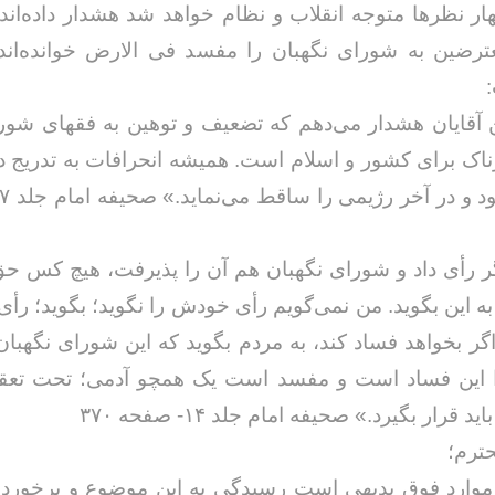
هار نظرها متوجه انقلاب و نظام خواهد شد هشدار داده‌اند
ترضین به شورای نگهبان را مفسد فی الارض خوانده‌اند 
 آقایان هشدار می‌دهم که تضعیف و توهین به فقهای شور
ک برای کشور و اسلام است. همیشه انحرافات به تدریج د
رأی داد و شورای نگهبان هم آن را پذیرفت، هیچ کس حق
به این بگوید. من نمی‌گویم رأی خودش را نگوید؛ بگوید؛ رأ
 اگر بخواهد فساد کند، به مردم بگوید که این شورای نگهبان 
این فساد است و مفسد است یک همچو آدمی؛ تحت تع
 قرار بگیرد.» صحیفه امام جلد ۱۴- صفحه ۳۷۰
ترم؛
 موارد فوق بدیهی است رسیدگی به این موضوع و برخورد