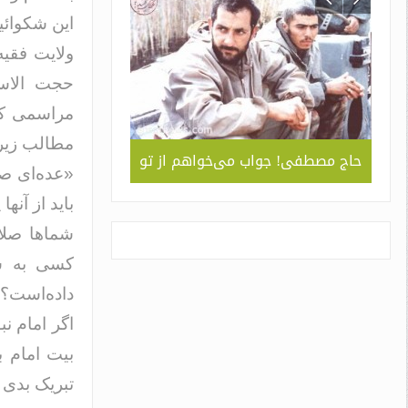
این شکوائی
ولایت فقی
حجت الاسل
مراسمی که 
مطالب زیر 
ربردی
حاج مصطفی! جواب می‌خواهم از تو
جلوه ای از همد
«عده‌ای ص
 ” /
سبک و سیاق دورا
باید از آنه
اسم
شماها صلا
کسی به شم
داده‌است؟
اگر امام نب
بیت امام ب
تبریک بدی 