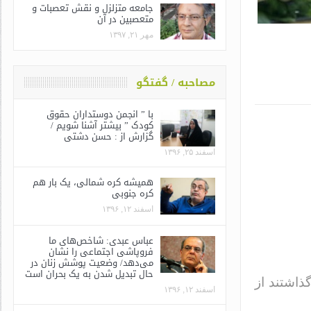
جامعه متزلزل و نقش تعصبات و
متعصبین در آن
مهر ۲۱, ۱۳۹۷
مصاحبه / گفتگو
با ” انجمن دوستداران حقوق
کودک ” بیشتر آشنا شویم /
گزارش از : حسن دشتی
اسفند ۲۵, ۱۳۹۶
همیشه کره شمالی، یک بار هم
کره جنوبی
اسفند ۱۲, ۱۳۹۶
عباس عبدی: شاخص‌های ما
فروپاشی اجتماعی را نشان
می‌دهد/ وضعیت پوشش زنان در
حال تبدیل شدن به یک بحران است
ذاشتند از
اسفند ۱۲, ۱۳۹۶