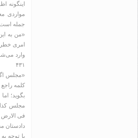
اینگونه اظ
مواردی مع
جمله است:
«من به این
امری خطرنا
۴۳۱
«مجلس اگر 
کلمه راجع 
بگوید؛ اما
مجلس کذا 
فی الارض باید
دادستان مح
با توجه به