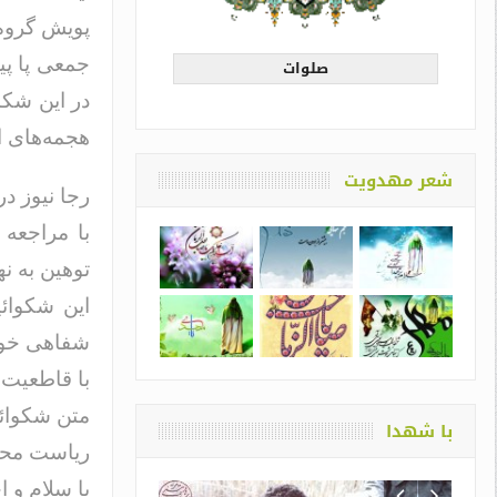
پویش گروه 
جمعی پا پی
صلوات
در این شک
هجمه‌های اخ
شعر مهدویت
رجا نیوز د
با مراجعه 
توهین به ن
این شکوائ
شفاهی خود ر
با قاطعیت 
متن شکوائ
با شهدا
ریاست محت
با سلام و ا