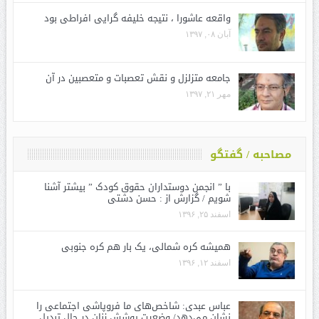
واقعه عاشورا ، نتیجه خلیفه گرایی افراطی بود
آبان ۰۸, ۱۳۹۷
جامعه متزلزل و نقش تعصبات و متعصبین در آن
مهر ۲۱, ۱۳۹۷
مصاحبه / گفتگو
با ” انجمن دوستداران حقوق کودک ” بیشتر آشنا
شویم / گزارش از : حسن دشتی
اسفند ۲۵, ۱۳۹۶
همیشه کره شمالی، یک بار هم کره جنوبی
اسفند ۱۲, ۱۳۹۶
عباس عبدی: شاخص‌های ما فروپاشی اجتماعی را
نشان می‌دهد/ وضعیت پوشش زنان در حال تبدیل