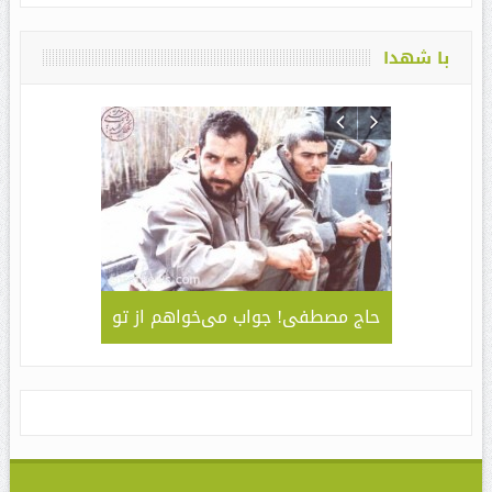
با شهدا
لمی – کاربردی
حاج مصطفی! جواب می‌خواهم از تو
جلوه ای 
قا مهدی ” /
سبک و سیا
های مراسم