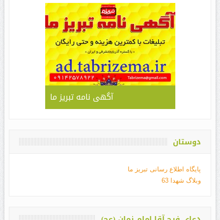
آگهی نامه تبریز ما
دوستان
پایگاه اطلاع رسانی تبریز ما
وبلاگ شهدا 63
دعای فرج آقا امام زمان (عج)