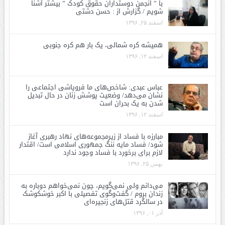
با ” انجمن دوستداران حقوق کودک ” بیشتر آشنا
شویم / گزارش از : حسن دشتی
اسفند ۲۵, ۱۳۹۶
همیشه کره شمالی، یک بار هم کره جنوبی
اسفند ۱۲, ۱۳۹۶
عباس عبدی: شاخص‌های ما فروپاشی اجتماعی را
نشان می‌دهد/ وضعیت پوشش زنان در حال تبدیل
شدن به یک بحران است
اسفند ۱۲, ۱۳۹۶
مبارزه با فساد از زیرمجموعه‌های نهاد رهبری آغاز
شود/ فساد مایه ننگ جمهوری اسلامی است/ اقتدار
لازم برای برخورد با فساد وجود ندارد
بهمن ۲۵, ۱۳۹۶
می‌دانم ولی نمی‌گویم، چون نمی‌خواهم دوباره به
زندان بروم / گفت‌وگوی تفصیلی با اکبر خوشکوشک
در سالگرد قتل‌های زنجیره‌ای
آذر ۰۱, ۱۳۹۶