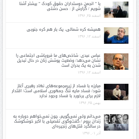
با ” انجمن دوستداران حقوق کودک ” بیشتر آشنا
شویم / گزارش از : حسن دشتی
اسفند ۲۵, ۱۳۹۶
همیشه کره شمالی، یک بار هم کره جنوبی
اسفند ۱۲, ۱۳۹۶
عباس عبدی: شاخص‌های ما فروپاشی اجتماعی را
نشان می‌دهد/ وضعیت پوشش زنان در حال تبدیل
شدن به یک بحران است
اسفند ۱۲, ۱۳۹۶
مبارزه با فساد از زیرمجموعه‌های نهاد رهبری آغاز
شود/ فساد مایه ننگ جمهوری اسلامی است/ اقتدار
لازم برای برخورد با فساد وجود ندارد
بهمن ۲۵, ۱۳۹۶
می‌دانم ولی نمی‌گویم، چون نمی‌خواهم دوباره به
زندان بروم / گفت‌وگوی تفصیلی با اکبر خوشکوشک
در سالگرد قتل‌های زنجیره‌ای
آذر ۰۱, ۱۳۹۶