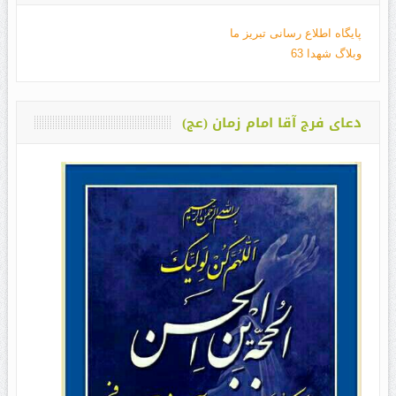
پایگاه اطلاع رسانی تبریز ما
وبلاگ شهدا 63
دعای فرج آقا امام زمان (عج)