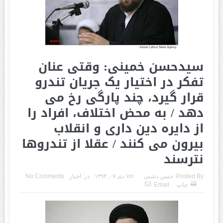
سیدحسن خمینی: وقتی عنان
تفکر در اختیار یک جریان تندرو
قرار گیرد، چند پارگی رخ می
دهد / به محض اختلاف، افراد را
از دایره دین داری و انقلاب
بیرون می کنند / عقلا از تندروها
نترسند
Posted By:
حسن دشتی
on:
دی ۰۷, ۱۳۹۴
در:
اخبار
No Comments
چاپ
Email