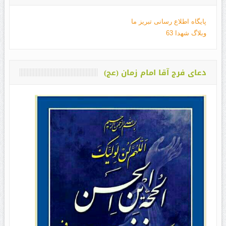
پایگاه اطلاع رسانی تبریز ما
وبلاگ شهدا 63
دعای فرج آقا امام زمان (عج)