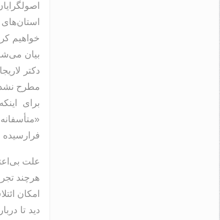
اصولگرایا
استان‌های 
خواهیم کر
بیان می‌شو
دکتر لاریج
مطرح نشده 
برای اینک
«متأسفانه
فرارسیده و
علت بی‌اعتم
هرچند تجرب
امکان ائتلا
دید تا دربا