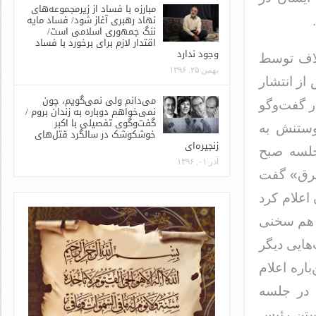
مبارزه با فساد از زیرمجموعه‌های
نهاد رهبری آغاز شود/ فساد مایه
ننگ جمهوری اسلامی است/
اقتدار لازم برای برخورد با فساد
وجود ندارد
تلاف توسط
بهمن ۲۵, ۱۳۹۶
از انتشار
می‌دانم ولی نمی‌گویم، چون
ر گفت‌وگو
نمی‌خواهم دوباره به زندان بروم /
گفت‌وگوی تفصیلی با اکبر
یوستنش به
خوشکوشک در سالگرد قتل‌های
زنجیره‌ای
جلسه صبح
آذر ۰۱, ۱۳۹۶
«شرق» گفت
اعلام کرد
س هم سخنی
‌هایی دیگر
اره اعلام
 در جلسه
وستن رئیس