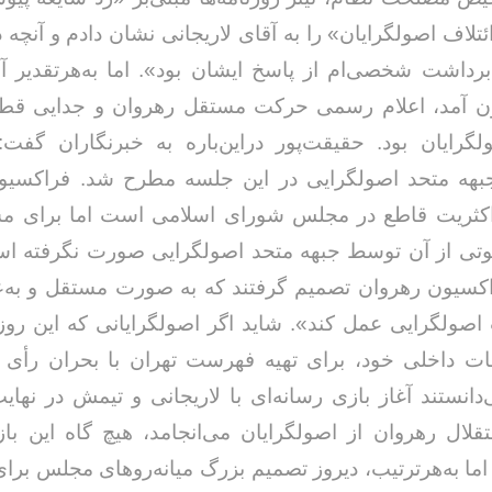
تلاف اصولگرایان» را به آقای لاریجانی نشان دادم و آنچه 
رداشت شخصی‌ام از پاسخ ایشان بود». اما به‌هرتقدیر آن
ن آمد، اعلام رسمی حرکت مستقل رهروان و جدایی قطعی
لگرایان بود. حقیقت‌پور دراین‌باره به خبرنگاران گف
 جبهه متحد اصولگرایی در این جلسه مطرح شد. فراکسیو
خداحافظ رزمنده / دلنوشته ای از
لی و صمیمیت به
به 
حسن دشتی
اکثریت قاطع در مجلس شورای اسلامی است اما برای م
ن دفاع مقدس /
د
حسن دشتی
تی از آن توسط جبهه متحد اصولگرایی صورت نگرفته ‌اس
کسیون رهروان تصمیم گرفتند که به صورت مستقل و به‌ع
 اصولگرایی عمل کند». شاید اگر اصولگرایانی که این روزه
فات داخلی خود، برای تهیه فهرست تهران با بحران رأی 
دانستند آغاز بازی رسانه‌ای با لاریجانی و تیمش در نهایت
ال رهروان از اصولگرایان می‌انجامد، هیچ گاه این باز
 اما به‌هرترتیب، دیروز تصمیم بزرگ میانه‌روهای مجلس برای