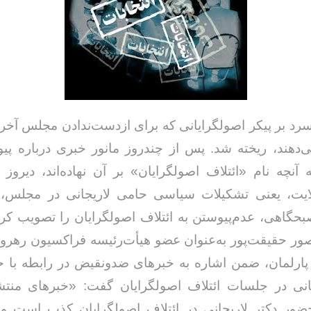
سرد بر پیکر اصولگرایانی که برای ازدست‌ندادن مجلس آخری
ی‌دهند، ریخته شد. پس از چندروز مانور خبری درباره پ
ه آنچه نام «ائتلاف اصولگرایان» بر آن نهاده‌اند، دیروز
ایت، یعنی تشکیلات سیاسی حامی لاریجانی در مجلس، 
حگاهی، عدم‌پیوستن به ائتلاف اصولگرایان را تصویب کر
ور حقیقت‌پور به‌عنوان عضو هیأت‌رئیسه فراکسیون رهرو
پارلمان، ضمن اشاره به خبرهای ضدونقیض در رابطه با 
انی در جلسات ائتلاف اصولگرایان گفت: «خبرهای منت
حضور دکتر لاریجانی در ائتلاف اصولگرایان کذب است و 