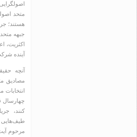
اصولگرایی 
متحد اصولگ
هستند؛ جری
جبهه متحد 
اکثریت، ا
آینده شرکت
آنچه حقیقت
مصادیق متع
انتخابات م
چهارسال قب
کنند، جری
طیف‌هایی ن
مرحوم آیت‌