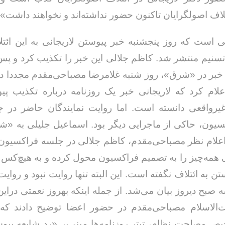
اف اصولگرایان تاکنون حضور نداشته‌اند و نخواهند داشت».
ی است که روز پنجشنبه خبر پیوستن لاریجانی به این ائ
سنیم منتشر شد. کاظم جلالی این خبر را تکذیب کرد و پس 
خبر در «شرق»، روز شنبه غلامرضا مصباحی‌مقدم مجددا د
علام کرد که لاریجانی خبر یک روزنامه درباره تکذیب پ
 غیرواقعی دانسته است. اما روایت نمایندگان حاضر در 
سیون، حاکی از ماجرایی دیگر بود. اسماعیل جلیلی به 
علام نظر مصباحی‌مقدم، کاظم جلالی در جلسه فراکسیون 
ی همه‌چیز را به تصمیم فراکسیون محول کرده و به هیچ‌ک
تن به ائتلاف نگفته است. این البته تنها روایت نبود و روایت
 صبح دیروز بیان می‌شد. از جمله اینکه بهروز نعمتی دراین‌ب
‌الاسلام مصباحی‌مقدم در حضور اعضا توضیح دادند که
 مصلحت نظام، تیتر روزنامه‌ها مبنی‌بر «رد شایعه پی