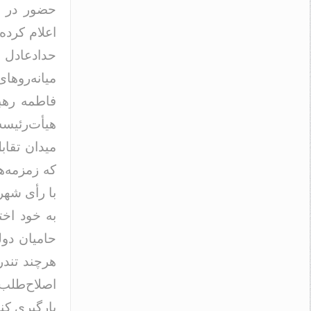
حضور در ای
اعلام کرده
حدادعادل و
میانه‌روها
فاطمه رهبر
هیأت‌رئیسه
میدان تقابل
که زمزمه‌ه
با رأی شهر
به خود اخت
حامیان دول
هرچند تندر
اصلاح‌طلب-
یارگیری کن