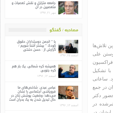
جامعه متزلزل و نقش تعصبات و
متعصبین در آن
مهر ۲۱, ۱۳۹۷
مصاحبه / گفتگو
با ” انجمن دوستداران حقوق
کودک ” بیشتر آشنا شویم /
ن تلاش‌ها
گزارش از : حسن دشتی
یوستن علی
اسفند ۲۵, ۱۳۹۶
 فراکسیون
همیشه کره شمالی، یک بار هم
کره جنوبی
با تشکیل
اسفند ۱۲, ۱۳۹۶
د. ساعاتی
عباس عبدی: شاخص‌های ما
ان در جمع
فروپاشی اجتماعی را نشان
می‌دهد/ وضعیت پوشش زنان در
حضور دکتر
حال تبدیل شدن به یک بحران است
شرشده در
اسفند ۱۲, ۱۳۹۶
ایشان در