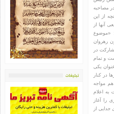
در مصاحبه
چه از این
 آنها از
ت: «موضوع
ن رهروان
یاد او که دغدغه سلامت قلم
شارکت در
اشت / طاهره سادات حمیدی
ت و تمام
نوان یکی
تبلیغات
ا در کنار
هم مواجه
 به اعلام
ی را آغاز
 جدایی از