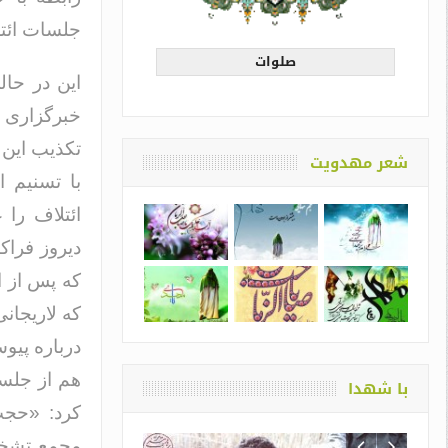
جلسات ائتل
صلوات
این در حال
خبرگزاری ت
تکذیب این 
شعر مهدویت
با تسنیم ا
ائتلاف را
دیروز فراک
که پس از ا
که لاریجان
درباره پیوس
هم از جلسه
با شهدا
کرد: «حجت
مجمع تشخیص