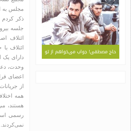
مجلس به ائ
ذکر کردم ب
جلسه بیرو
ائتلاف اصو
ائتلاف با
ربردی
حاج مصطفی! جواب می‌خواهم از تو
جلوه ای از همد
دارای یک 
 ” /
سبک و سیاق دورا
اسم
وحدت، دعو
اعضای فرا
از جریانات
همه اختلا
هستند، می‌
رسمی استقل
نمی‌کردند.