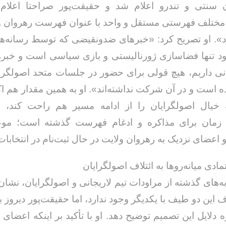
ن سنتی و تندرو اعلام شد و حقیقت‌پور صراحتا اعلام 
مختلف فهرستی مستقل و واحد با عنوان فهرست رهروان ول
د». او تصریح کرد: «خبرهای ضدونقیضی که توسط رسانه‌ه
د تنها فضاسازی ژورنالیستی و بازی سیاسی است و خبره
انی داریم، هیچ قولی برای حضور در جلسات متحد اصولگرا
است و در آن شرکت نداشته‌اند». او به همین مقدار هم اکت
ه خیال اصولگرایان را از ادامه مسیر هم راحت کند، اع
 زمان برای مذاکره و ادغام فهرست گذشته است؛ موعد
 اعضای نزدیک به رهروان ولایت در حال ثبت‌نام در انتخابا
ادی میانه‌روها به ائتلاف اصولگرایان
ه‌های گذشته از مراودات تیم لاریجانی و اصولگرایان، نشان 
ف این دو طیف با یکدیگر وجود ندارد، اما حقیقت‌پور دیروز ب
ره دلایل این تصمیم توضیح دهد. او با تأکید بر اینکه اعضای