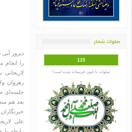
صلوات شمار
دیروز آبی 
115
را انجام م
صلوات تا کنون فرستاده شده است!
لاریجانی ب
رهروان ول
جلسه‌ای صب
بعد هم منص
خبرنگاران 
علی لاریج
رابطه با 