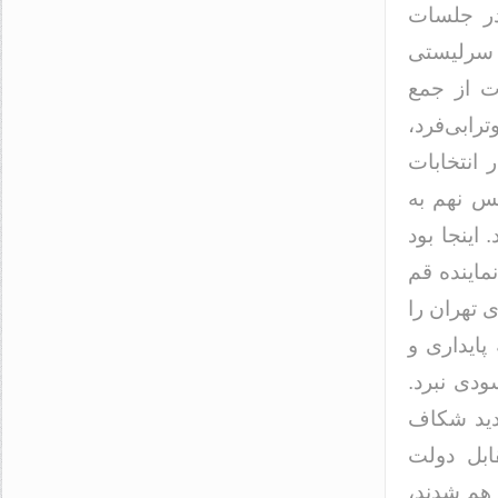
 در جلسات
ا سرلیستی
ات از جمع
رابی‌فرد،
 انتخابات
لس نهم به
 اینجا بود
ماینده قم
 تهران را
پایداری و
ودی نبرد.
شدید شکاف
قابل دولت
 هم شدند،