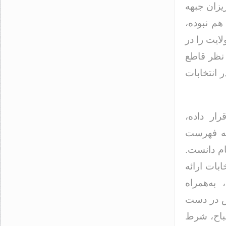
یزان جبهه
م نبوده‌،
ایت را در
 نظر قاطع
انتخابات
رار داده،
هیه فهرست
ام دانست.
بات ارائه
به‌همراه
مش در دست
صباح، شرط