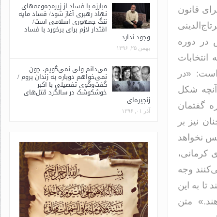
مبارزه با فساد از زیرمجموعه‌های
رای قانون
نهاد رهبری آغاز شود/ فساد مایه
ننگ جمهوری اسلامی است/
ج‌الدینی
اقتدار لازم برای برخورد با فساد
وجود ندارد
 در دوره
بهمن ۲۵, ۱۳۹۶
انتخابات
می‌دانم ولی نمی‌گویم، چون
است: «در
نمی‌خواهم دوباره به زندان بروم /
گفت‌وگوی تفصیلی با اکبر
آنچه شکل
خوشکوشک در سالگرد قتل‌های
زنجیره‌ای
ه گفتمان
آذر ۰۱, ۱۳۹۶
ان نیز بر
لس نخواهد
ی کرمانی،
‌کنند وجه
تا به این
ند.» متن