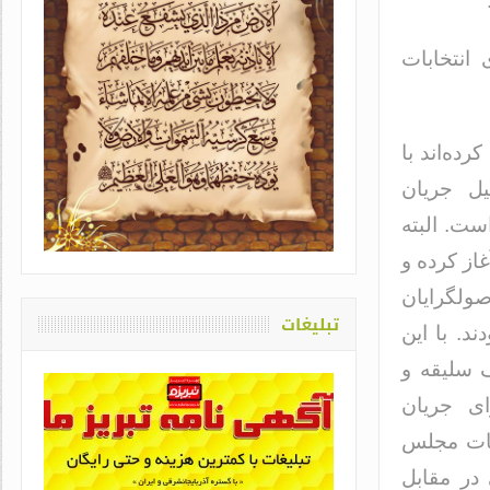
انتخابات
ده‌اند با
یاد او که دغدغه سلامت قلم
یل جریان
اشت / طاهره سادات حمیدی
ست. البته
از کرده و
صولگرایان
تبلیغات
د. با این
ال۹۲ به دلیل اختلاف سلیقه و
ی جریان
ابات مجلس
 در مقابل