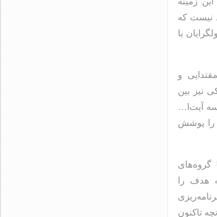
ین زمینه
 نیست که
گرایان با
قتدایی و
 نیز بین
سه آیت‌ا…
 را پوشش
گروه‌های
ه هدف را
امه‌ریزی
چه تاکنون