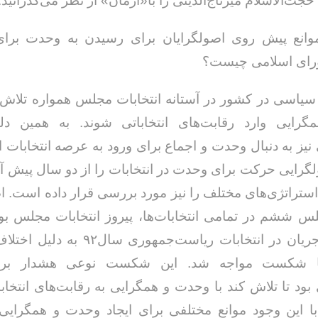
ت‌الاسلام میرتاج‌الدینی را با«آرمان» از نظر می‌گذرانید:
موانع پیش روی اصولگرایان برای رسیدن به وحدت برای 
ای اسلامی چیست؟
سیاسی در کشور در آستانه انتخابات مجلس همواره تلاش کر
خداحافظ رزمنده / دلنوشته ای از
لی و صمیمیت به
به 
رایی وارد رقابت‌های انتخاباتی شوند. به همین دل
حسن دشتی
ن دفاع مقدس /
د
نیز به دنبال وحدت و اجماع برای ورود به عرصه انتخابات ا
حسن دشتی
گرایی حرکت برای وحدت در انتخابات را از دو سال پیش آغ
 استراتژی‌های مختلف را نیز مورد بررسی قرار داده است. ا
 ششم در تمامی انتخابات‌ها، پیروز انتخابات مجلس بودن
وجود این جریان در انتخابات ریاست‌جمهوری س
ا شکست مواجه شد. این شکست نوعی هشدار برا
بود تا تلاش کند با وحدت و همگرایی به رقابت‌های انتخ
با این وجود موانع مختلفی برای ایجاد وحدت و همگرایی