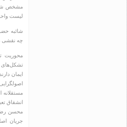
مشخص شده ا
لیست واحد 
شائبه حضور
چه نقشی د
محوریت تص
تشکل‌های 
ایمان دارند
اصولگرایی
مستقلانه از
انشقاق تعب
محسن رضایی
جریان اصلی