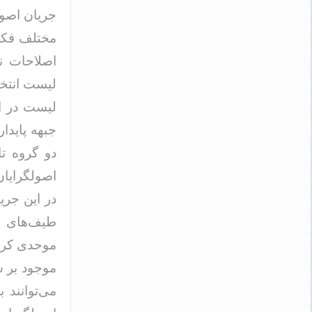
جریان اصول
مختلف فکر
اصلاحات ن
لیست انتخا
لیست در ان
جبهه پایدا
دو گروه ت
اصولگرایا
در این جر
طیف‌های ا
موحدی کرمان
موجود بر س
می‌توانند 