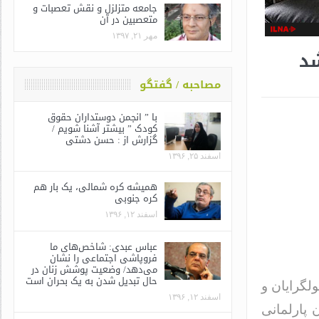
جامعه متزلزل و نقش تعصبات و
متعصبین در آن
مهر ۲۱, ۱۳۹۷
شد
مصاحبه / گفتگو
با ” انجمن دوستداران حقوق
کودک ” بیشتر آشنا شویم /
گزارش از : حسن دشتی
اسفند ۲۵, ۱۳۹۶
همیشه کره شمالی، یک بار هم
کره جنوبی
اسفند ۱۲, ۱۳۹۶
عباس عبدی: شاخص‌های ما
فروپاشی اجتماعی را نشان
می‌دهد/ وضعیت پوشش زنان در
حال تبدیل شدن به یک بحران است
لگرایان و
اسفند ۱۲, ۱۳۹۶
پارلمانی