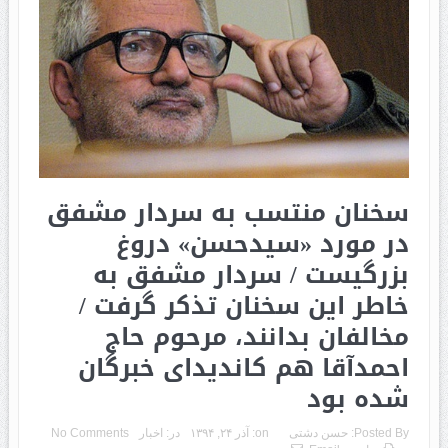
سخنان منتسب به سردار مشفق
در مورد «سیدحسن» دروغ
بزرگیست / سردار مشفق به
خاطر این سخنان تذکر گرفت /
مخالفان بدانند، مرحوم حاج
احمدآقا هم کاندیدای خبرگان
شده بود
Posted By:
حسن دشتی
on:
آذر ۲۴, ۱۳۹۴
در:
اخبار
No Comments