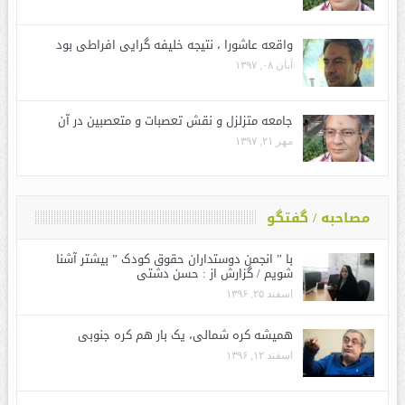
واقعه عاشورا ، نتیجه خلیفه گرایی افراطی بود
آبان ۰۸, ۱۳۹۷
جامعه متزلزل و نقش تعصبات و متعصبین در آن
مهر ۲۱, ۱۳۹۷
مصاحبه / گفتگو
با ” انجمن دوستداران حقوق کودک ” بیشتر آشنا
شویم / گزارش از : حسن دشتی
اسفند ۲۵, ۱۳۹۶
همیشه کره شمالی، یک بار هم کره جنوبی
اسفند ۱۲, ۱۳۹۶