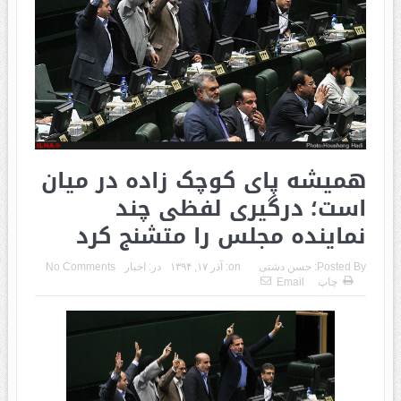
همیشه پای کوچک زاده در میان
است؛ درگیری لفظی چند
نماینده مجلس را متشنج کرد
Posted By:
حسن دشتی
on:
آذر ۱۷, ۱۳۹۴
در:
اخبار
No Comments
چاپ
Email