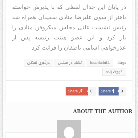
در پایان این جدال لفظی که با پذیرش خواسته
باهنر از سوی علیرضا منادی سفیدان همراه شد
رئیس نشست علنی مجلس میکروفن منادی را
باز کرد و این عضو هیئت رئیسه پس از
عذرخواهی اسامی ناطقان را قرائت کرد
Tags:
hasandashti.ir
تشنج در مجلس
درگیری لفظی
کوچک زاده
Share
0
Share
0
ABOUT THE AUTHOR