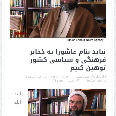
نباید بنام عاشورا به ذخایر
فرهنگی و سیاسی کشور
توهین کنیم
Posted By:
حسن دشتی
on:
آذر ۱۲, ۱۳۹۴
در:
اخبار
,
مذهبی
No Comments
چاپ
Email
آیت
الله