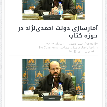
آمارسازی دولت احمدی‌نژاد در
حوزه کتاب
Posted By:
حسن دشتی
on:
آبان ۲۸, ۱۳۹۴
در:
اخبار
,
اخبار فرهنگی
,
مصاحبه
No Comments
چاپ
Email