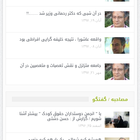
در آن شبی که دکتر رحمانی وزیر شد …….!!
آبان ۱۹, ۱۳۹۷
واقعه عاشورا ، نتیجه خلیفه گرایی افراطی بود
آبان ۰۸, ۱۳۹۷
جامعه متزلزل و نقش تعصبات و متعصبین در آن
مهر ۲۱, ۱۳۹۷
مصاحبه / گفتگو
با ” انجمن دوستداران حقوق کودک ” بیشتر آشنا
شویم / گزارش از : حسن دشتی
اسفند ۲۵, ۱۳۹۶
همیشه کره شمالی، یک بار هم کره جنوبی