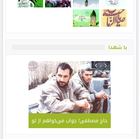
با شهدا
لمی – کاربردی
حاج مصطفی! جواب می‌خواهم از تو
جلوه ای 
قا مهدی ” /
سبک و سیا
های مراسم