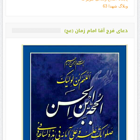
وبلاگ شهدا 63
دعای فرج آقا امام زمان (عج)