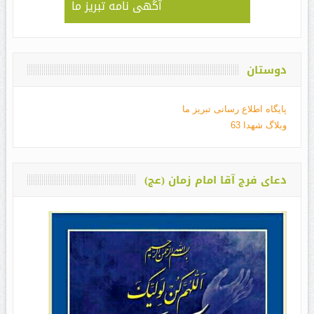
آگهی نامه تبریز ما
دوستان
پایگاه اطلاع رسانی تبریز ما
وبلاگ شهدا 63
دعای فرج آقا امام زمان (عج)