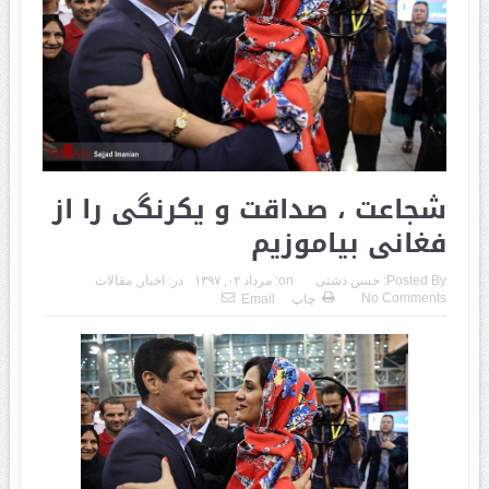
شجاعت ، صداقت و یکرنگی را از
فغانی بیاموزیم
Posted By:
حسن دشتی
on:
مرداد ۰۲, ۱۳۹۷
در:
اخبار
,
مقالات
No Comments
چاپ
Email