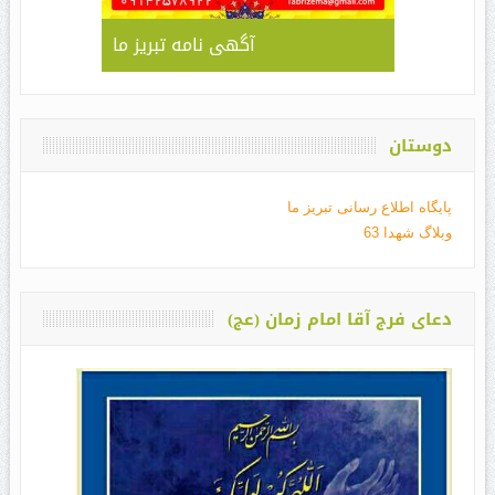
آگهی نامه تبریز ما
دوستان
پایگاه اطلاع رسانی تبریز ما
وبلاگ شهدا 63
دعای فرج آقا امام زمان (عج)