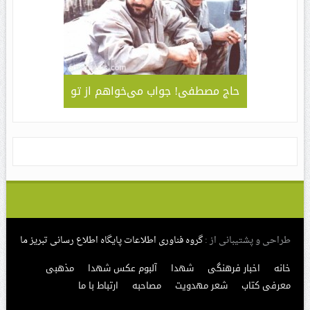
لمی – کاربردی
حاج مصطفی! جواب می‌خواهم از تو
جلوه ای 
قا مهدی ” /
سبک و سیا
های مراسم
طراحی و پشتیبانی از :
گروه فناوری اطلاعات پایگاه اطلاع رسانی تبریز ما
خانه
اخبار فرهنگی
شهدا
آلبوم عکس شهدا
مذهبی
معرفی کتاب
شعر مهدویت
مصاحبه
ارتباط با ما