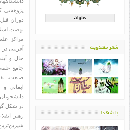
دانشگاهها
پژوهشی کش
صلوات
دوران قبل 
نهضت اسلام
مراکز علم
شعر مهدویت
آفرینی در 
حال و آین
جامع علمی
صنعت، نقش
ایمانی و 
دانشجویان 
در شکل گی
با شهدا
رهبر انقلا
شیرین‌ترین