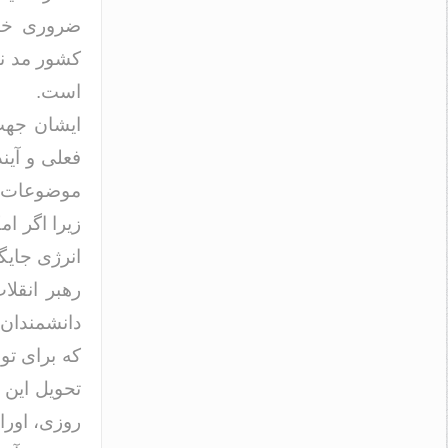
ضروری خوان
کشور مد نظ
است.
ایشان جهت 
فعلی و آین
موضوعات م
زیرا اگر ام
انرژی جایگ
رهبر انقلا
دانشمندان 
که برای تو
تحویل این 
روزی، اورا