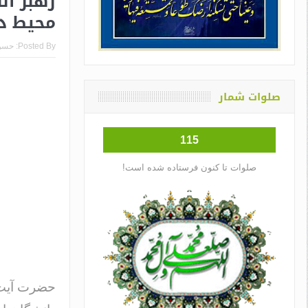
رهبر ان
محیط د
Posted By:
حسن
صلوات شمار
115
صلوات تا کنون فرستاده شده است!
حضرت آیت‌ا