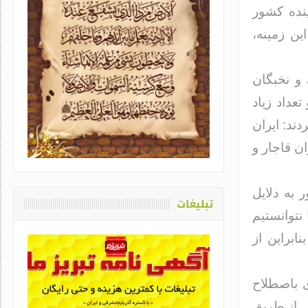
ینده کشور
ین زمینه،
 و نخبگان
عداد زیاد
یاد او که دغدغه سلامت قلم
ند: ایران
اشت / طاهره سادات حمیدی
ان قاجار و
 به دلایل
تبلیغات
نتوانستیم
ابراین از
ی باصطلاح
 از طریق