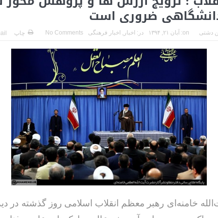
قلاب : ترویج ارزش ها و پژوهش محور 
انشگاهی ضروری است
 دشتی
on:
آبان ۲۱, ۱۳۹۴
در:
اخبار
,
اخبار فرهنگی
No Comments
چاپ
ail
لله خامنه‌ای رهبر معظم انقلاب اسلامی روز گذشته در دی