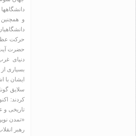
دانشگاهها ا
و همچنین 
حرکت عظیم 
حضرت آیت‌ا
دنیای غرب
بسیاری از ف
سلایق گونا
کردند: اکن
تاریخی و ع
«تمدن نوین
رهبر انقلا