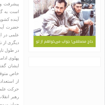
پیشرفت و ا
است به گون
آینده کشور 
حضرت آیت‌ا
علمی در ای
ربردی
حاج مصطفی! جواب می‌خواهم از تو
جلوه ای از همد
دیگری از ن
 ” /
سبک و سیاق دورا
در طول تاری
اسم
پهلوی ادام
ایشان گفتن
خاص متوقف 
از استعداد
حرکت علمی 
رهبر انقلا
جهان سوم،