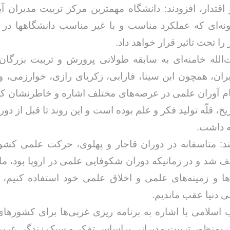
قتدار، افزودند: دانشگاه مهمترین مرکز تربیت مدیران آ
ه‌ای که عملکرد مناسب و یا غیر مناسب دانشگاهها در ا
را تحت تاثیر قرار خواهد داد.
لله خامنه‌ای به سابقه طولانی پرورش و تربیت بزرگان
ران، همچون ابن سینا، فارابی، زکریای رازی، خوارزمی، و ت
خداحافظ رزمنده / دلنوشته ای از
لی و صمیمیت به
به 
ام آوران علمی در عرصه‌های مختلف اشاره و خاطرنشان کرد
حسن دشتی
ن دفاع مقدس /
د
خ، قلّه تولید فکر و علم بوده است و این روند تا قبل از دور
حسن دشتی
ه داشت.
د: متاسفانه در دوران قاجار و پهلوی، حرکت علمی کشور
شد و در زمانیکه دوران شکوفایی علمی در اروپا بود، ما 
ها و زمینه‌های علمی و اخلاق علمی خود استفاده کنیم، بن
دنیا عقب ماندیم.
ب اسلامی با اشاره به برنامه ریزی غربی‌ها برای کشورها
 بمنظور تربیت مدیرانی براساس تفکر و سبک زندگی غربی