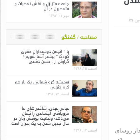
شدن
جامعه متزلزل و نقش تعصبات و
متعصبین در آن
مهر ۲۱, ۱۳۹۷
Em
مصاحبه / گفتگو
با ” انجمن دوستداران حقوق
کودک ” بیشتر آشنا شویم /
گزارش از : حسن دشتی
اسفند ۲۵, ۱۳۹۶
همیشه کره شمالی، یک بار هم
کره جنوبی
اسفند ۱۲, ۱۳۹۶
عباس عبدی: شاخص‌های ما
فروپاشی اجتماعی را نشان
می‌دهد/ وضعیت پوشش زنان در
حال تبدیل شدن به یک بحران است
دار روسای
اسفند ۱۲, ۱۳۹۶