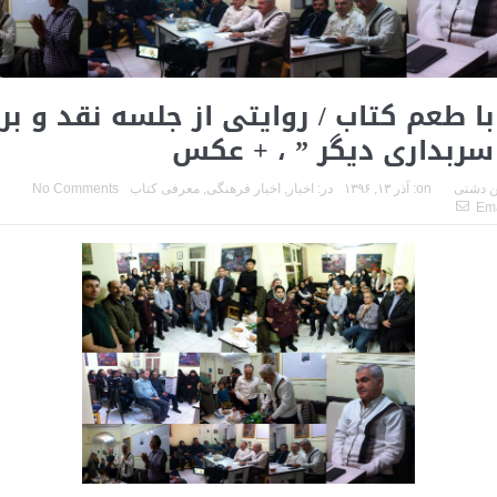
ا طعم کتاب / روایتی از جلسه نقد و ب
سربداری دیگر ” ، + عکس
 دشتی
on:
آذر ۱۳, ۱۳۹۶
در:
اخبار
,
اخبار فرهنگی
,
معرفی کتاب
No Comments
Ema