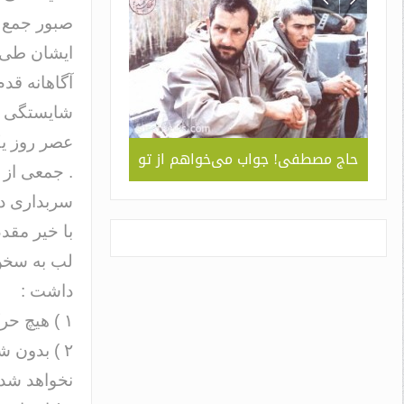
صبور جمع 
ایشان طی د
آگاهانه قدم
شایستگی چ
ربردی
حاج مصطفی! جواب می‌خواهم از تو
جلوه ای از همد
. جمعی از ع
 ” /
سبک و سیاق دورا
سربداری دیگ
اسم
با خیر مقد
لب به سخن ب
داشت :
۱ ) هیچ حرکتی نیست که ما را در آن محتاج تحقیق و تفحص نباشیم
۲ ) بدون 
نخواهد شد