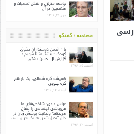
جامعه متزلزل و نقش تعصبات و
متعصبین در آن
مهر ۲۱, ۱۳۹۷
ررسی
مصاحبه / گفتگو
با ” انجمن دوستداران حقوق
کودک ” بیشتر آشنا شویم /
گزارش از : حسن دشتی
اسفند ۲۵, ۱۳۹۶
همیشه کره شمالی، یک بار هم
کره جنوبی
اسفند ۱۲, ۱۳۹۶
عباس عبدی: شاخص‌های ما
فروپاشی اجتماعی را نشان
می‌دهد/ وضعیت پوشش زنان در
حال تبدیل شدن به یک بحران است
اسفند ۱۲, ۱۳۹۶