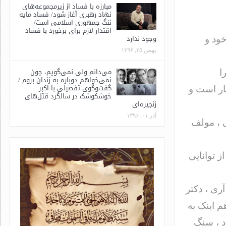
مبارزه با فساد از زیرمجموعه‌های
نهاد رهبری آغاز شود/ فساد مایه
ننگ جمهوری اسلامی است/
اقتدار لازم برای برخورد با فساد
وجود ندارد
ود و
بهمن ۲۵, ۱۳۹۶
می‌دانم ولی نمی‌گویم، چون
ا
نمی‌خواهم دوباره به زندان بروم /
گفت‌وگوی تفصیلی با اکبر
یار است و
خوشکوشک در سالگرد قتل‌های
زنجیره‌ای
آذر ۰۱, ۱۳۹۶
ی ، مولف
 توانایی
ری ، دکتر
م اینک به
د ، سنگ