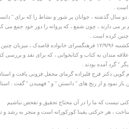
است .
و سال گذشته ، جوانان پر شور و نشاط را که برای ” دانست
 بر می دارند ، چون شمع ، که پروانه را دور خود جمع می کند
نین کرده است .
عصر روز یکشنبه ۱۲/۹/۹۶ فرهنگسرای خانواده قاصدک ، میزبان 
خداحافظ رزمنده / دلنوشته ای از
لی و صمیمیت به
به 
لاقه مندان به کتاب و کتابخوانی ، که برای نقد و بررسی کت
حسن دشتی
ن دفاع مقدس /
د
ر ” گرد آمده بودند .
حسن دشتی
م گویی دکتر فرج قلیزاده گرمای محفل فزونی یافت و استا
از نمود و از رنج های ” دانستن ” و ” فهمیدن ” گفت . استاد
شناخت ، هر حرکتی یقینا کورکورانه است و منجر به رشد و ت