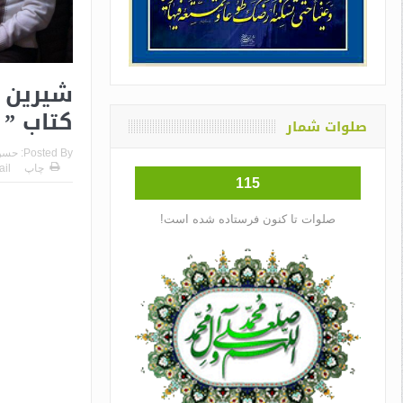
شیرین ب
کتاب ” 
صلوات شمار
Posted By:
حسن
چاپ
il
115
صلوات تا کنون فرستاده شده است!