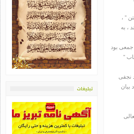
ن ” ،
 ، به
چنین جمعی بود
یاد او که دغدغه سلامت قلم
اب ”
اشت / طاهره سادات حمیدی
د نجفی
 بیان
تبلیغات
عالی