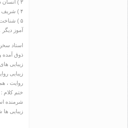
۳ ) انسان ذاتا بقا را دوست دارد و از فنا بیزار است
۴ ) شریف ترین تولید انسان ، آثار اوست
۵ ) شناخت
آموز دیگ
استاد سخن 
ذوق آمده و
زیبایی های 
زیبایی روا
روایت ، همچ
ختم کلام : 
شرمنده است
زیبایی ها ش