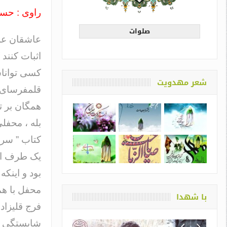
راوی : حس
صلوات
عاشقان علم
اثبات کنند 
کسی تواناست
شعر مهدویت
قلمفرسای ت
همگان بر تو
بله ، محفل
کتاب ” سربد
یک طرف است
بود و اینکه
محفل با هم
با شهدا
فرج قلیزاد
شایستگی رد