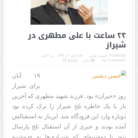
۲۴ ساعت با علی مطهری در
شیراز
Posted By:
حسن دشتی
on:
آبان ۲۰, ۱۳۹۴
در:
اخبار
No Comments
چاپ
Email
١٩ آبان
برای شیراز
روز «جبران» بود. فرزند شهید مطهری که آخرین
بار با یک خاطره تلخ شیراز را ترک کرده بود
دوباره وارد این فرودگاه شد. این‌بار به استقبالش
آمده بودند و خبری از آن استقبال تلخ پارسال
نبود تا دوشنبه‌ای که شیرازی‌ها به «دوشنبه