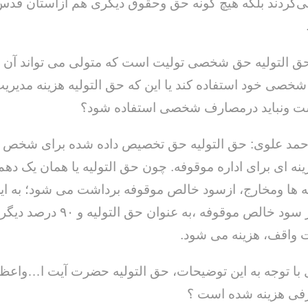
ی‌کردند بلکه هیچ گونه حق وحقوق دیگری هم ازآستان قدس
حق التولیه حق شخصی تولیت است که متولی می تواند آن ر
صی خود استفاده کند یا این که حق التولیه هزینه مدیریت
ت ونباید درمصارف شخصی استفاده شود؟
/ دلنوشته ای از
به یاد او که دغدغه سلامت قلم
حسن دشتی
داشت / طاهره سادات حمیدی
احمد علوی: حق التولیه حق تخصیص داده شده برای شخص 
نه ای برای اداره موقوفه. چون حق التولیه یا همان یک دهم،
 ها ومخارج، ازسود خالص موقوفه برداشت می شود؛ به این
ده درصد از سود خالص موقوفه ،به عنوان حق التولیه و ۹۰
 واقف، هزینه می شود.
 با توجه به این توضیحات، حق التولیه حضرت آیت ا…واع
فی هزینه شده است ؟