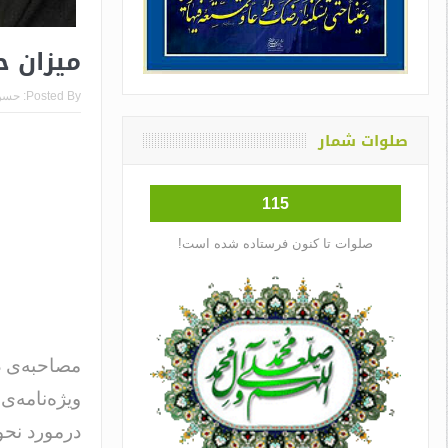
میزان ح
Posted By:
حسن
صلوات شمار
115
صلوات تا کنون فرستاده شده است!
مصاحبه‌ی د
درمورد نحو