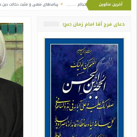
آخرین عناوین
…..
در پرده خیالم ……..
پیامدهای منفی و مثبت دخالت دین در سیاست
طی بود
دعای فرج آقا امام زمان (عج)