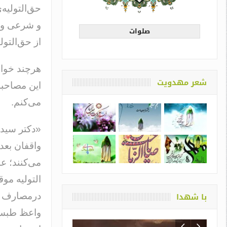
حق‌التولی
و شرعی و ق
صلوات
از حق‌التو
هرچند خوان
شعر مهدویت
این مصاحبه
می‌کنم.
واقفان بعد
می‌کنند؛ ع
التولیه مو
با شهدا
درمصارف خ
واعظ طبسی 