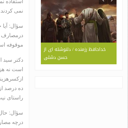
استفاده نم
نمی کردند.
سؤال: آیا 
درمصارف شخ
موقوفه اس
خداحافظ رزمنده 
 تو
جلوه ای از همدلی و صمیمیت به
سبک و سیاق دوران دفاع مقدس /
دکتر سید 
حسن دشتی
است نه هزی
ازکسرهزینه
راستای نیت
سؤال: حال
درچه مصار