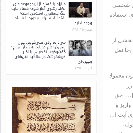
مبارزه با فساد از زیرمجموعه‌های
حق شخصی
نهاد رهبری آغاز شود/ فساد مایه
ننگ جمهوری اسلامی است/
 استفاده
اقتدار لازم برای برخورد با فساد
وجود ندارد
بهمن ۲۵, ۱۳۹۶
 بخشی از
می‌دانم ولی نمی‌گویم، چون
نمی‌خواهم دوباره به زندان بروم /
‌جا نقل
گفت‌وگوی تفصیلی با اکبر
خوشکوشک در سالگرد قتل‌های
زنجیره‌ای
آذر ۰۱, ۱۳۹۶
لیه بود؛ چون معمولا
رر
 […] حق
اریز و
ی آیت ا…
لیه