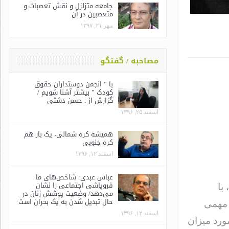
جامعه متزلزل و نقش تعصبات و
متعصبین در آن
مهر ۲۱, ۱۳۹۷
مصاحبه / گفتگو
با ” انجمن دوستداران حقوق
کودک ” بیشتر آشنا شویم /
گزارش از : حسن دشتی
اسفند ۲۵, ۱۳۹۶
همیشه کره شمالی، یک بار هم
کره جنوبی
اسفند ۱۲, ۱۳۹۶
عباس عبدی: شاخص‌های ما
فروپاشی اجتماعی را نشان
با
می‌دهد/ وضعیت پوشش زنان در
حال تبدیل شدن به یک بحران است
۱ حاوی نکته‌های مهمی
اسفند ۱۲, ۱۳۹۶
ورد میزان