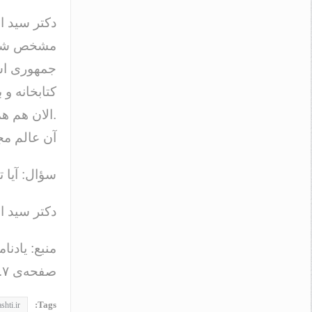
دکتر سید ا
مشخص شد، 
جمهوری اسل
کتابخانه 
.الان هم ه
آن عالم مج
سؤال: آیا ت
دکتر سید 
صفحه‌ی ۷.
Tags:
shti.ir