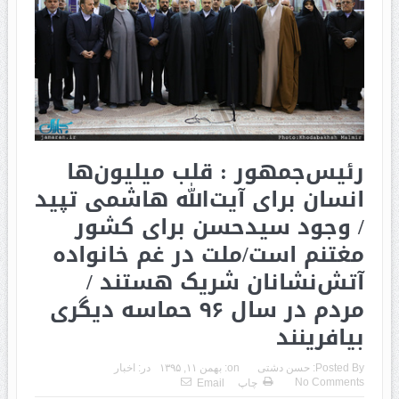
رئیس‌جمهور : قلب میلیون‌ها
انسان برای آیت‌الله هاشمی تپید
/ وجود سیدحسن برای کشور
مغتنم است/ملت در غم خانواده
آتش‌نشانان شریک هستند /
مردم در سال ۹۶ حماسه دیگری
بیافرینند
Posted By:
حسن دشتی
on:
بهمن ۱۱, ۱۳۹۵
در:
اخبار
No Comments
چاپ
Email