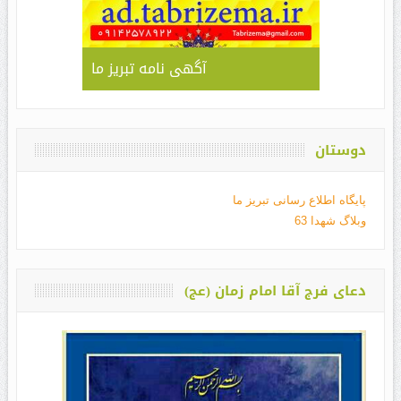
آگهی نامه تبریز ما
دوستان
پایگاه اطلاع رسانی تبریز ما
وبلاگ شهدا 63
دعای فرج آقا امام زمان (عج)