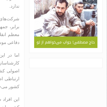
ندارد.
شرکت‌های ا
برابر، جم
معظم انقلا
ربردی
حاج مصطفی! جواب می‌خواهم از تو
جلوه ای از همد
دفاعی موشک
 ” /
سبک و سیاق دورا
اسم
اما در ای
کارشناسان 
اصولی کشو
ارتباطی ا
کشور می‌خوا
این افراد