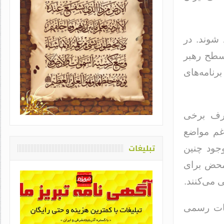
 شوند. در
سطح رهبر
رنامه‌های
یاد او که دغدغه سلامت قلم
اشت / طاهره سادات حمیدی
طرف برخی
رغم مواضع
تبلیغات
جود چنین
محض برای
ی می‌کنند.
مات رسمی