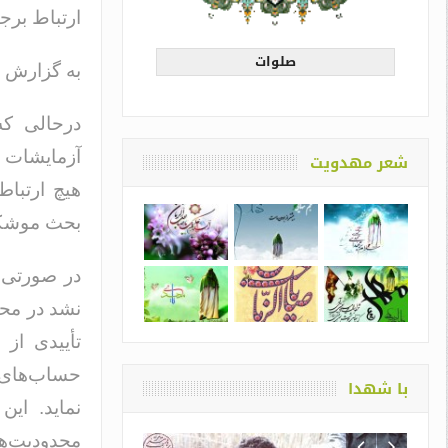
ارتباط برج
صلوات
به گزارش ای
درحالی که
آزمایشات 
شعر مهدویت
هیچ ارتباط
بحث موشکی 
در صورتی 
نشد در مح
تأییدی از
حساب‌های 
با شهدا
نماید. ای
محدودیت‌ها