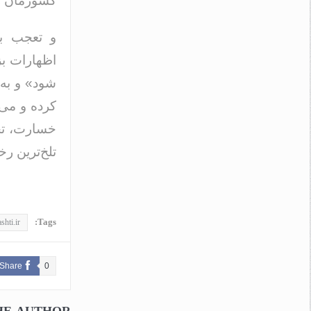
کشورمان را
و تعجب بی
اظهارات بز
شود» و به 
کرده و می‌
خسارت، تحق
تلخ‌ترین رخدادها
Tags:
shti.ir
Share
0