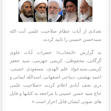
تعدادی از آیات عظام صلاحیت علمی آیت الله
سیدحسن خمینی را تایید کردند.
به گزارش «انتخاب»؛ حضرات آیات علوى
گرگانى، محفوظى، کریمى جهرمى، سید جعفر
کریمى،سیدجواد علم الهدى، مسعودى خمینی،
احمد بهشتى، دیباجى اصفهانى، اسدالله ایمانی و
درى نجف آبادى اعلام کردند «صلاحیت علمى
حاج سید حسن خمینى با مراجعه به کتابها و فایل
هاى صوتى ایشان قابل احراز است.»