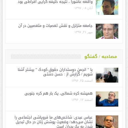
واقعه عاشورا ، نتیجه خلیفه گرایی افراطی بود
آبان ۰۸, ۱۳۹۷
جامعه متزلزل و نقش تعصبات و متعصبین در آن
مهر ۲۱, ۱۳۹۷
مصاحبه / گفتگو
با ” انجمن دوستداران حقوق کودک ” بیشتر آشنا
شویم / گزارش از : حسن دشتی
اسفند ۲۵, ۱۳۹۶
همیشه کره شمالی، یک بار هم کره جنوبی
اسفند ۱۲, ۱۳۹۶
عباس عبدی: شاخص‌های ما فروپاشی اجتماعی را
نشان می‌دهد/ وضعیت پوشش زنان در حال تبدیل
شدن به یک بحران است