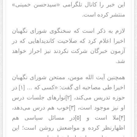
این خبر را کانال تلگرامی «سیدحسن خمینی»
منتشر کرده است.
لازم به ذکر است که سخنگوی شورای نگهبان
اخیرا اعلام کرد که صلاحیت کاندیداهایی که در
آزمون خبرگان شرکت نکردند نیز احراز خواهد
شد.
همچنین آیت الله مومن، ممتحن شورای نگهبان
اخیرا طی مصاحبه ای گفت: «کسی که … [١] در
حوزه تدریس می‌کند، [٢]نوارهای جلسات درس
او نیز موجود است، [٣]خوب هم درس می‌دهد،
[۴]ملا است و [۵]در مسائل سیاسی هم
اظهارنظر کرده و مواضعش روشن است؛ این