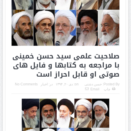
صلاحیت علمى سید حسن خمینى
با مراجعه به کتابها و فایل هاى
صوتى او قابل احراز است
Posted By:
حسن دشتی
on:
دی ۲۰, ۱۳۹۴
در:
اخبار
No Comments
چاپ
Email