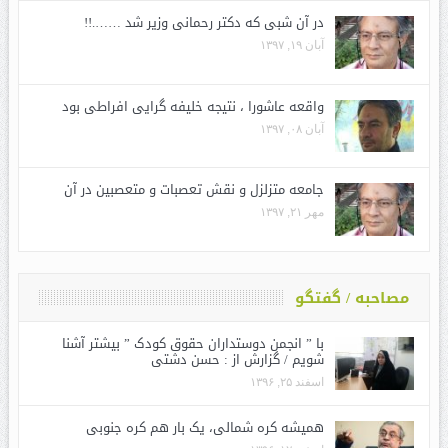
در آن شبی که دکتر رحمانی وزیر شد …….!!
آبان ۱۹, ۱۳۹۷
واقعه عاشورا ، نتیجه خلیفه گرایی افراطی بود
آبان ۰۸, ۱۳۹۷
جامعه متزلزل و نقش تعصبات و متعصبین در آن
مهر ۲۱, ۱۳۹۷
مصاحبه / گفتگو
با ” انجمن دوستداران حقوق کودک ” بیشتر آشنا
شویم / گزارش از : حسن دشتی
اسفند ۲۵, ۱۳۹۶
همیشه کره شمالی، یک بار هم کره جنوبی