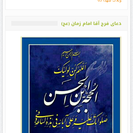
وبلاگ شهدا 63
دعای فرج آقا امام زمان (عج)