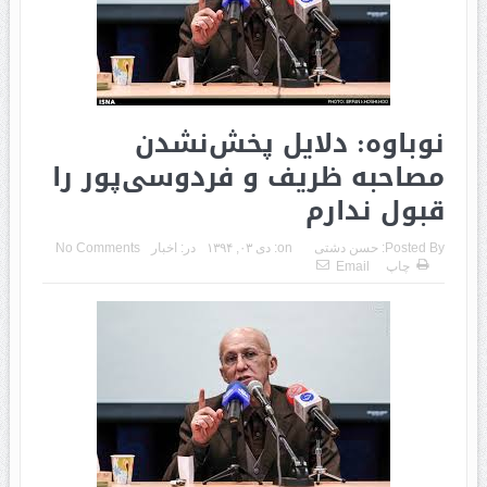
نوباوه: دلایل پخش‌نشدن
مصاحبه ظریف و فردوسی‌پور را
قبول ندارم
Posted By:
حسن دشتی
on:
دی ۰۳, ۱۳۹۴
در:
اخبار
No Comments
چاپ
Email