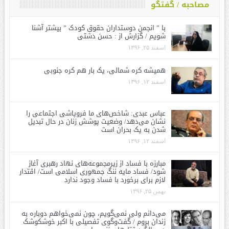
مصاحبه / گفتگو
با ” انجمن دوستداران حقوق کودک ” بیشتر آشنا
شویم / گزارش از : حسن دشتی
اسفند ۲۵, ۱۳۹۶
همیشه کره شمالی، یک بار هم کره جنوبی
اسفند ۱۲, ۱۳۹۶
عباس عبدی: شاخص‌های ما فروپاشی اجتماعی را
نشان می‌دهد/ وضعیت پوشش زنان در حال تبدیل
شدن به یک بحران است
اسفند ۱۲, ۱۳۹۶
مبارزه با فساد از زیرمجموعه‌های نهاد رهبری آغاز
شود/ فساد مایه ننگ جمهوری اسلامی است/ اقتدار
لازم برای برخورد با فساد وجود ندارد
بهمن ۲۵, ۱۳۹۶
می‌دانم ولی نمی‌گویم، چون نمی‌خواهم دوباره به
زندان بروم / گفت‌وگوی تفصیلی با اکبر خوشکوشک