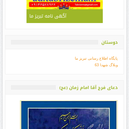
آگهی نامه تبریز ما
دوستان
پایگاه اطلاع رسانی تبریز ما
وبلاگ شهدا 63
دعای فرج آقا امام زمان (عج)