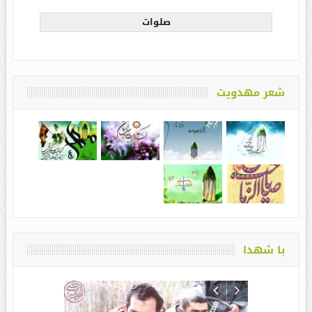
صلوات
شعر مهدویت
با شهدا