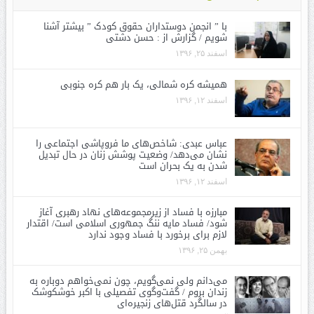
با ” انجمن دوستداران حقوق کودک ” بیشتر آشنا
شویم / گزارش از : حسن دشتی
اسفند ۲۵, ۱۳۹۶
همیشه کره شمالی، یک بار هم کره جنوبی
اسفند ۱۲, ۱۳۹۶
عباس عبدی: شاخص‌های ما فروپاشی اجتماعی را
نشان می‌دهد/ وضعیت پوشش زنان در حال تبدیل
شدن به یک بحران است
اسفند ۱۲, ۱۳۹۶
مبارزه با فساد از زیرمجموعه‌های نهاد رهبری آغاز
شود/ فساد مایه ننگ جمهوری اسلامی است/ اقتدار
لازم برای برخورد با فساد وجود ندارد
بهمن ۲۵, ۱۳۹۶
می‌دانم ولی نمی‌گویم، چون نمی‌خواهم دوباره به
زندان بروم / گفت‌وگوی تفصیلی با اکبر خوشکوشک
در سالگرد قتل‌های زنجیره‌ای