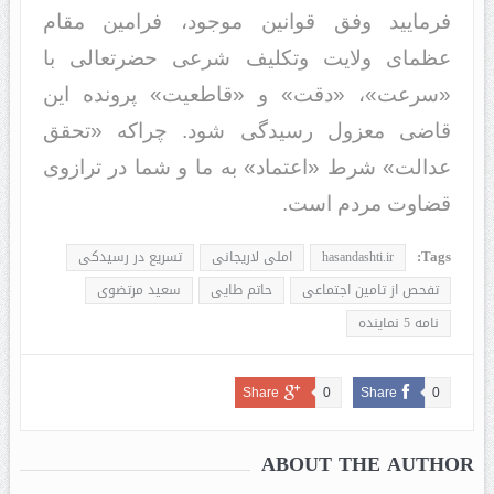
فرمایید وفق قوانین موجود، فرامین مقام
عظمای ولایت وتکلیف شرعی حضرتعالی با
«سرعت»، «دقت» و «قاطعیت» پرونده این
قاضی معزول رسیدگی شود. چراکه «تحقق
عدالت» شرط «اعتماد» به ما و شما در ترازوی
قضاوت مردم است.
Tags:
hasandashti.ir
املی لاریجانی
تسریع در رسیدکی
تفحص از تامین اجتماعی
حاتم طایی
سعید مرتضوی
نامه 5 نماینده
Share
0
Share
0
ABOUT THE AUTHOR