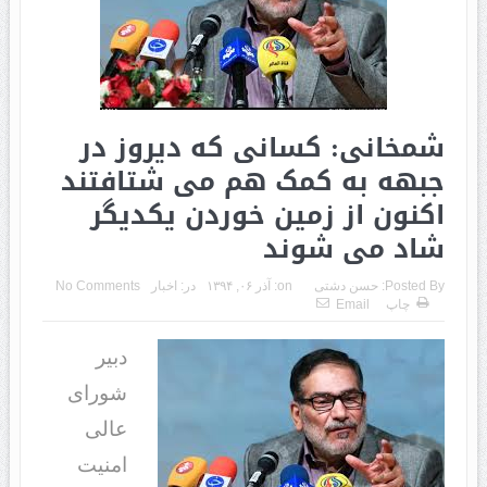
شمخانی: کسانی که دیروز در
جبهه به کمک هم می شتافتند
اکنون از زمین خوردن یکدیگر
شاد می شوند
Posted By:
حسن دشتی
on:
آذر ۰۶, ۱۳۹۴
در:
اخبار
No Comments
چاپ
Email
دبیر
شورای
عالی
امنیت