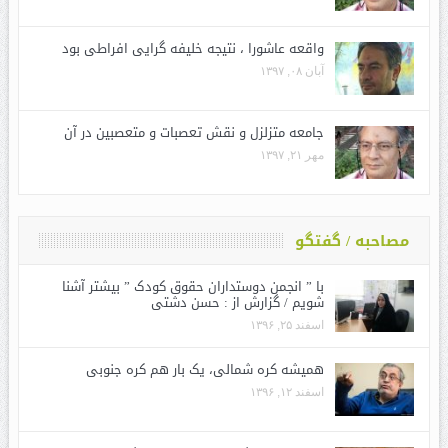
واقعه عاشورا ، نتیجه خلیفه گرایی افراطی بود
آبان ۰۸, ۱۳۹۷
جامعه متزلزل و نقش تعصبات و متعصبین در آن
مهر ۲۱, ۱۳۹۷
مصاحبه / گفتگو
با ” انجمن دوستداران حقوق کودک ” بیشتر آشنا
شویم / گزارش از : حسن دشتی
اسفند ۲۵, ۱۳۹۶
همیشه کره شمالی، یک بار هم کره جنوبی
اسفند ۱۲, ۱۳۹۶