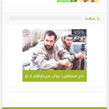
با شهدا
لمی – کاربردی
حاج مصطفی! جواب می‌خواهم از تو
جلوه ای 
قا مهدی ” /
سبک و سیا
های مراسم