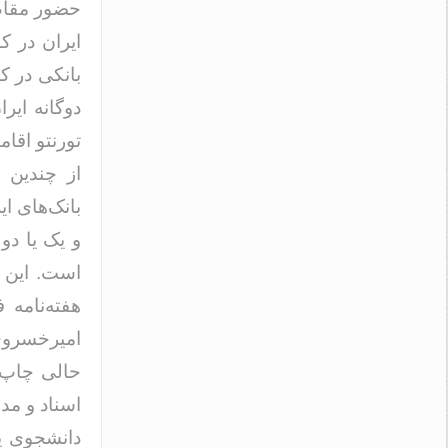
حضور مقام 
ایران در ک
بانکی در ک
دوگانه ایر
تورنتو اقا
از چندین 
بانک‌های ای
و یک یا دو
است. این 
هفته‌نامه
امیرخسروی 
حالی چاپ ک
اسناد و مد