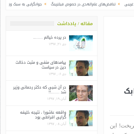
ض‌های علم‌الهدی در خصوص فیلترینگ
جوانگرایی به سبک وزرای جدید | رییس جمهو
مقاله / یادداشت
در پرده خیالم ……..
دی ۲۱, ۱۳۹۷
پیامدهای منفی و مثبت دخالت
دین در سیاست
دی ۰۶, ۱۳۹۷
در آن شبی که دکتر رحمانی وزیر
بابک
شد …….!!
آبان ۱۹, ۱۳۹۷
واقعه عاشورا ، نتیجه خلیفه
گرایی افراطی بود
آبان ۰۸, ۱۳۹۷
ریخت! این