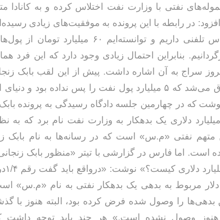
ه‌های نفتی با وزارت نفت اختلاس کرده و به کانادا م
ود: در رابطه با این پرونده به موفقیت‌های زیادی رسیده‌ای
شخص تماس تلفنی داریم و توانسته‌ایم ۶۰ میلیارد توم
گردانیم. بنابراین احتمال زیادی وجود دارد که این فرد 
روز سراج به آن اشاره داشت. پیش از این لقب بابک زنجا
کسی اطلاق می‌شد که ۵ میلیارد پول نفت را پس نداده بود و دنی
شت که در چهارمین جلسه دادگاه رسیدگی به پرونده بابک 
ز بدهی ۵میلیارد دلاری یک بدهکار به وزارت نفت نام برد که به 
 متهم نفتی «م.س» است که در رسانه‌ها به نام بابک زن
است. اما فارس در گزارشی با تیتر «منظور بابک زنجانی 
بانکی ۵ م
ارد دلار مربوط به بدهی یک بدهکار نفتی به نام «م.س» اس
بدهی‌ها را وصول شده فرض کرده بود، البته هنوز با گذش
 هنوز وصول نشده است.» هر چند باید توجه داشت 