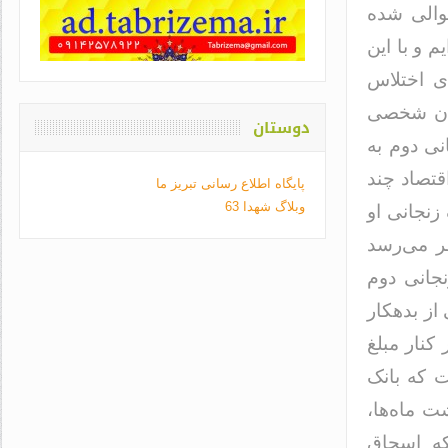
توالی شده
م و با این
ان از پول‌های اختلاس
همان شخصی
دوستان
نی دوم به
ای اقتصاد چند
پایگاه اطلاع رسانی تبریز ما
وبلاگ شهدا 63
زنجانی او
نظر می‌رسد
جانی دوم
از بدهکار
یلیارد دلاری کیست؟» نوشت: «درواقع باید گفت رقم ۱/۴در کنار مبلغ
ت که بانک
ت ماه‌ها،
که اسحاق