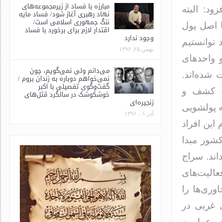
مبارزه با فساد از زیرمجموعه‌های
ود: البته
نهاد رهبری آغاز شود/ فساد مایه
ننگ جمهوری اسلامی است/
ا اصل پول
اقتدار لازم برای برخورد با فساد
وجود ندارد
 توانستیم
بهمن ۲۵, ۱۳۹۶
 و واحدهای
می‌دانم ولی نمی‌گویم، چون
 شده‌اند.
نمی‌خواهم دوباره به زندان بروم /
گفت‌وگوی تفصیلی با اکبر
ه کشف و
خوشکوشک در سالگرد قتل‌های
زنجیره‌ای
ی که پولشویی
آذر ۰۱, ۱۳۹۶
 این افراد
کشور مبدا
اند. سراج
عالیت‌های
وری‌ها را
ی غربی در
در عمل به