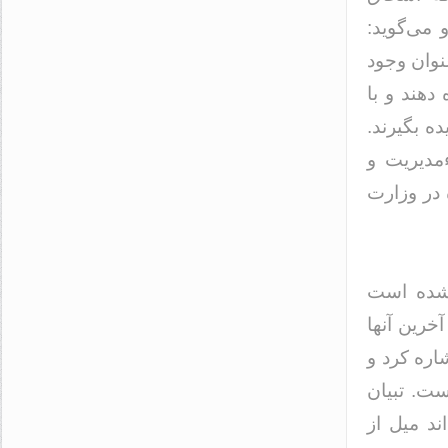
 می‌گوید:
نوان وجود
دهند و با
ه بگیرند.
ءمدیریت و
 در وزارت
 شده است
آخرین آنها
ره کرد و
ست. تبیان
ند میل از