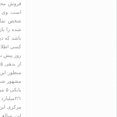
فروش محمول
است. وی افز
شده را باز
باشد که دی
روز پیش نو
ا
منظور این
مشهور شده 
۲/۱میلی
مرکزی این 
این مبالغ