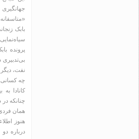
جهانگیری م
«متاسفانه 
بابک زنجان
سیاه‌نمایی
پرونده باب
بی‌تدبیری 
نفت، دیگر 
چه کسانی به
کانادا به
چنانکه در د
همان فردی
هنوز اطلاع
درباره دو 