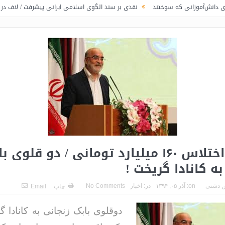
ی که سوختند
نقدی بر سند الگوی اسلامی ایرانی پیشرفت / لاف در غریبی
تناق
این بار اختلاس ۱۶۰ میلیارد تومانی / دو قلوی 
به کانادا گریخت !
 دشتی
on:
آذر ۰۵, ۱۳۹۴
در:
اخبار
No Comments
چاپ
Email
دوقلوی بابک زنجانی به کانادا گ