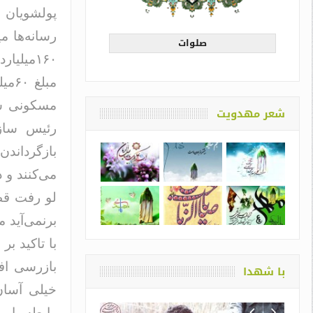
پولشویان و
رسانه‌ها م
صلوات
۱۶۰میلی
مبل
مسکونی شده
شعر مهدویت
رئیس ساز
می‌کنند و د
لو رفت قطع
برنمی‌آید 
با تاکید ب
بازرسی افز
با شهدا
خیلی آسان 
رابطه با پ