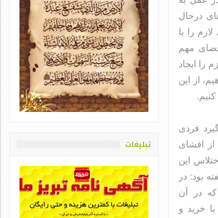
ای درحال
ازم را با
اعضای مهم
 را ایجاد
م، از این
یاد او که دغدغه سلامت قلم
کنیم.
اشت / طاهره سادات حمیدی
یرد فردی
تبلیغات
از افشای
ختلاس این
ه بود: در
که در آن
با خرید و