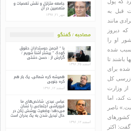
رد که پول
جامعه متزلزل و نقش تعصبات و
متعصبین در آن
 قبل به
مهر ۲۱, ۱۳۹۷
رادی مانند
که دیروز
مصاحبه / گفتگو
ور او را
با ” انجمن دوستداران حقوق
 سبب شده
کودک ” بیشتر آشنا شویم /
گزارش از : حسن دشتی
 باشند تا
اسفند ۲۵, ۱۳۹۶
 شده برای
همیشه کره شمالی، یک بار هم
ن بازرسی کل
کره جنوبی
 از وزارت
اسفند ۱۲, ۱۳۹۶
 کند، اما
عباس عبدی: شاخص‌های ما
فروپاشی اجتماعی را نشان
ه است.» ناصر
می‌دهد/ وضعیت پوشش زنان در
حال تبدیل شدن به یک بحران است
 کشورهای
اسفند ۱۲, ۱۳۹۶
گفت: اکثر