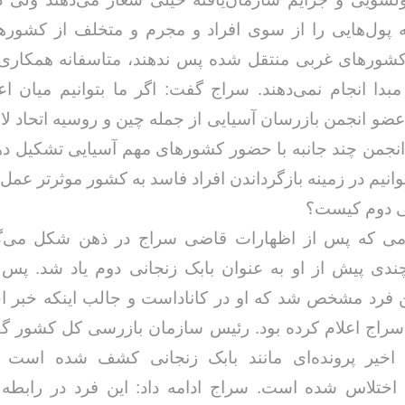
ه پول‌هایی را از سوی افراد و مجرم و متخلف از کشوره
شورهای غربی منتقل شده پس ندهند، متاسفانه همکاری ل
دا انجام نمی‌دهند. سراج گفت: اگر ما بتوانیم میان 
و انجمن بازرسان آسیایی از جمله چین و روسیه اتحاد لازم
انجمن چند جانبه با حضور کشورهای مهم آسیایی تشکیل دهی
خداحافظ رزمنده / دلنوشته ای از
لی و صمیمیت به
به 
حسن دشتی
انیم در زمینه بازگرداندن افراد فاسد به کشور موثرتر عمل 
ن دفاع مقدس /
د
حسن دشتی
نی دوم کیست؟
می که پس از اظهارات قاضی سراج در ذهن شکل می‌گ
دی پیش از او به عنوان بابک زنجانی دوم یاد شد. پس 
 فرد مشخص شد که او در کاناداست و جالب اینکه خبر ا
سراج اعلام کرده بود. رئیس سازمان بازرسی کل کشور گفت
ی اخیر پرونده‌ای مانند بابک زنجانی کشف شده است 
ارد اختلاس شده است. سراج ادامه داد: این فرد در رابطه 