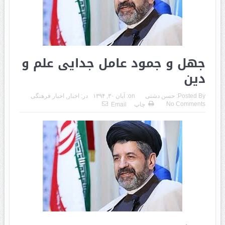
جهل و جمود عامل جدایی علم و
دین
Posted By:
حسن دشتی
on:
آبان ۳۰, ۱۳۹۴
در:
اخبار
,
اخبار فرهنگی
No Comments
چاپ
Email