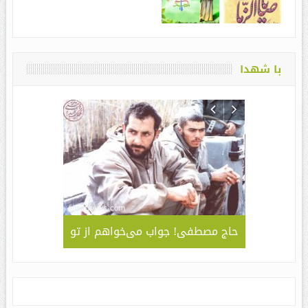
با شهدا
لمی – کاربردی
حاج مصطفی! جواب می‌خواهم از تو
جلوه ای 
قا مهدی ” /
سبک و سیا
های مراسم