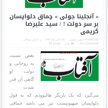
« آنجلینا جولی » چماق دلواپسان
بر سر دولت ! / سید علیرضا
کریمی
Posted By:
حسن دشتی
on:
آبان ۲۵, ۱۳۹۴
در:
اخبار
,
مقالات
No Comments
چاپ
Email
بغض نسبت
به روحانی و
دولت او
گاهی آن قدر
شدت
می‌گیرد که یک بازیگر هالیوودی که به قول
دلواپسان صهیونیست نیز می باشد چماقی