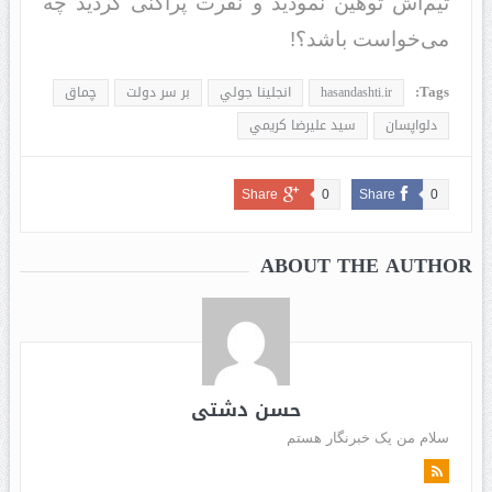
تیم‌اش توهین نمودید و نفرت پراکنی کردید چه
می‌خواست باشد؟!
Tags:
hasandashti.ir
انجلينا جولي
بر سر دولت
چماق
دلواپسان
سيد عليرضا كريمي
Share
0
Share
0
ABOUT THE AUTHOR
حسن دشتی
سلام من یک خبرنگار هستم