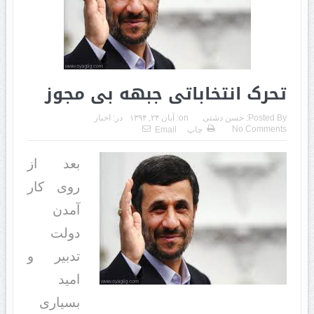
تحرک انتخاباتی جبهه بی مجوز
Posted By:
حسن دشتی
on:
آبان ۲۴, ۱۳۹۴
در:
اخبار
No Comments
چاپ
Email
بعد از
روی کار
آمدن
دولت
تدبیر و
امید
بسیاری