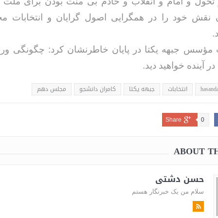
 تحول و امام و انقلاب و خادم بی منت بودن برای ملت 
 نقش خود را در همگرایی اصول گرایان و انتخابات م
.
مؤسس جبهه یکتا در پایان خاطرنشان کرد: چگونگی ورو
 در آینده خواهید دید.
خداحافظ رزمنده / دلنوشته ای از
لی و صمیمیت به
به 
hasanda
انتخابات
جبهه يكتا
كامران دانشجو
مجلس دهم
حسن دشتی
ن دفاع مقدس /
د
حسن دشتی
Share
0
ABOUT T
حسن دشتی
سلام من یک خبرنگار هستم