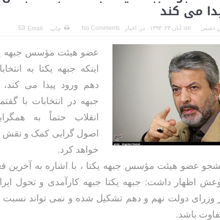
دا می کند
 دشتی
on:
آبان ۲۳, ۱۳۹۴
در:
اخبار
No Comments
چاپ
Email
عضو هیئت مؤسس جبهه یکتا
اینکه جبهه یکتا به انتخ
دهم ورود پیدا می کند، 
جبهه در انتخابات با گفتم
انقلاب حتماً به همگرا
اصول گرایی کمک و نقش خو
خواهد کرد.
شجو عضو هیئت مؤسس جبهه یکتا ، با اشاره به آخرین ف
عش اظهار داشت: جبهه یکتا جبهه کارآمدی و تحول ایرا
 وزرای دولت نهم و دهم تشکیل شده و نمی تواند نسبت 
فاوت باشد.