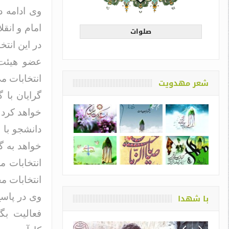
وی ادامه د
امام و انق
صلوات
در این انتخ
عضو هیئت 
انتخابات م
شعر مهدویت
گرایان با 
خواهد کرد 
دانشجو با 
خواهد به گ
انتخابات 
انتخابات م
وی در پاسخ
با شهدا
فعالیت بگ