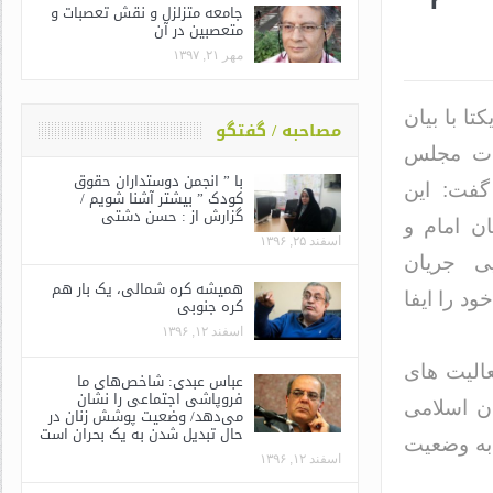
جامعه متزلزل و نقش تعصبات و
متعصبین در آن
مهر ۲۱, ۱۳۹۷
 با بیان
مصاحبه / گفتگو
ابات مجلس
با ” انجمن دوستداران حقوق
گفت: این
کودک ” بیشتر آشنا شویم /
گزارش از : حسن دشتی
ان امام و
اسفند ۲۵, ۱۳۹۶
یی جریان
همیشه کره شمالی، یک بار هم
د را ایفا
کره جنوبی
اسفند ۱۲, ۱۳۹۶
عالیت های
عباس عبدی: شاخص‌های ما
فروپاشی اجتماعی را نشان
ن اسلامی
می‌دهد/ وضعیت پوشش زنان در
حال تبدیل شدن به یک بحران است
به وضعیت
اسفند ۱۲, ۱۳۹۶