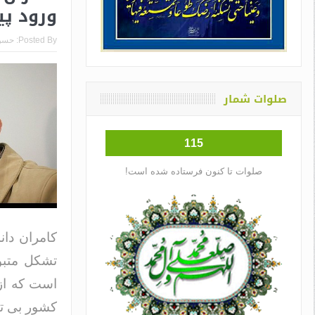
ورود پی
Posted By:
حسن
صلوات شمار
115
صلوات تا کنون فرستاده شده است!
کامران دان
تشکل متبو
است که از
کشور بی ت