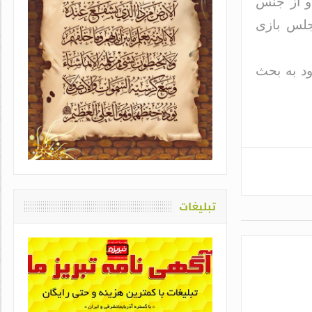
و از جنس
جلس بازی
د به بحث
یاد او که دغدغه سلامت قلم
اشت / طاهره سادات حمیدی
تبلیغات