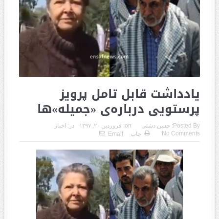
یادداشت قابل تامل پرویز
پرستویی درباره‌ی «جمیله»ها
Posted By:
حسن دشتی
on:
فروردین ۲۰, ۱۳۹۷
در:
اخبار
No Comments
چاپ
Email