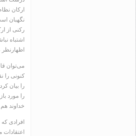
ارکان نظام
نگهبان است
رکنی از ار
اشتباه نباش
اظهارنظر 
می‌توان قان
کنونی را ن
را بیان کر
را مورد با
خداوند هم ن
افرادی که 
اعتقادات م