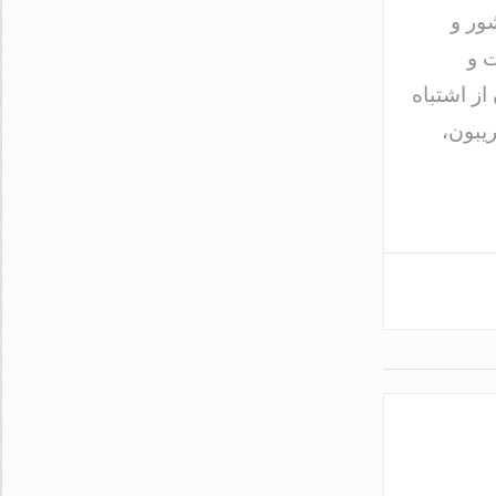
شور و
ت و
ن از اشتباه
یبون،