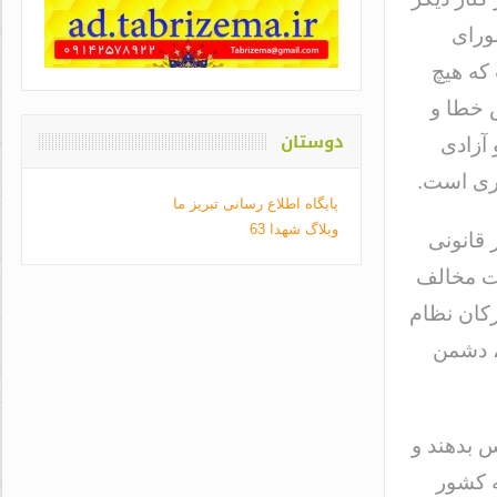
ورای
 که هیچ
 خطا و
دوستان
 آزادی
ری است.
پایگاه اطلاع رسانی تبریز ما
وبلاگ شهدا 63
 قانونی
ات مخالف
رکان نظام
، دشمن
س بدهند و
ه کشور