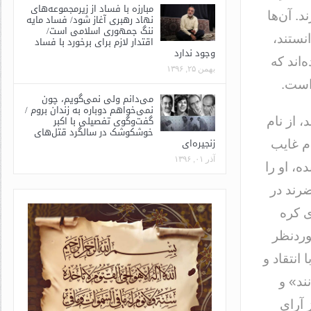
مبارزه با فساد از زیرمجموعه‌های
. آن‌ها
نهاد رهبری آغاز شود/ فساد مایه
ننگ جمهوری اسلامی است/
نستند،
اقتدار لازم برای برخورد با فساد
وجود ندارد
‌اند که
بهمن ۲۵, ۱۳۹۶
است.
می‌دانم ولی نمی‌گویم، چون
نمی‌خواهم دوباره به زندان بروم /
گفت‌وگوی تفصیلی با اکبر
 از نام
خوشکوشک در سالگرد قتل‌های
زنجیره‌ای
م غایب
آذر ۰۱, ۱۳۹۶
، او را
ضرند در
ی کره
وردنظر
انتقاد و
ند» و
 آرای