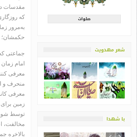
مقدسات دین
که روزگاری
صلوات
به‌مرور زم
حکمشان؛ حک
شعر مهدویت
جماعتی که 
امام زمان 
معرفی کنند
منحرف و اخ
معرفی کاند
زمین برای 
توسط شورای
با شهدا
مخالفت، اخت
بالاخره جم