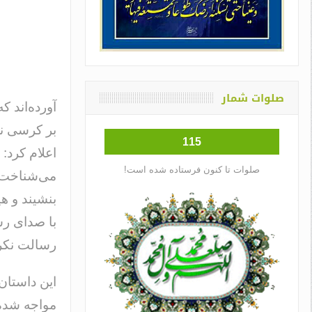
صلوات شمار
آورده‌اند 
بر کرسی نش
115
اعلام کرد:
صلوات تا کنون فرستاده شده است!
می‌شناخت 
بنشیند و ه
با صدای رسا
رسالت نکر
این داستان
مواجه شده 