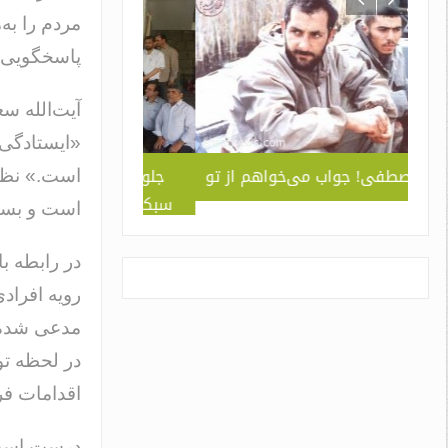
مردم را به‌
پاسخگویی ب
آیت‌الله س
«ایستادگی 
ربردی
حاج مصطفی! جواب می‌خواهم از تو
جلوه ای از همد
است.» نظری
 ” /
سبک و سیاق دورا
است و بسیا
اسم
در رابطه با
رویه افراد
در لحظه تو
اقدامات فر
درست است ک