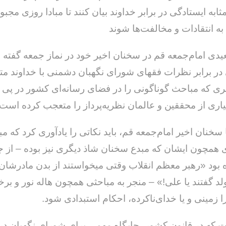
مثابه ایستادگی در برابر خداوند بیان کنند تا مبادا روزی مجبور
ه انتقادات و مخالفت‌ها شوند
عیدی امام‌جمعه قم در سخنان اخیر خود در نماز جمعه گفته
در برابر نظرات فقهای شورای نگهبان دشمنی با خداوند مت
خداحافظ رزمنده / دلنوشته ای از
لی و صمیمیت به
به 
 که مباحث گوناگونی را در فضای رسانه‌ای کشور در پی 
حسن دشتی
ن دفاع مقدس /
د
ری از محققین و عالمان نظریه‌پرداز را متعجب کرده است.
حسن دشتی
 سخنان اخیر امام‌جمعه قم، باید نکاتی را یادآوری کرد که مبا
ی همچون ایشان که مبدع سخنان شاذ دیگری نیز بوده – از ج
مدعی شده بود «رهبر معظم انقلاب وقتی می‎خواستند از
لد گفتند یا علی!» – منجر به مباحثی همچون هاله نور و بر
ا زمینی و یا خدای‌ناکرده، احکام استبدادی شود.
ه در قانون کشور، جایگاه مهمی برای شورای نگهبان در ک