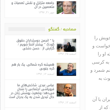
جامعه متزلزل و نقش تعصبات و
متعصبین در آن
مهر ۲۱, ۱۳۹۷
مصاحبه / گفتگو
خویش را
با ” انجمن دوستداران حقوق
کودک ” بیشتر آشنا شویم /
 خواست و
گزارش از : حسن دشتی
 او را
اسفند ۲۵, ۱۳۹۶
به کرسی
همیشه کره شمالی، یک بار هم
کره جنوبی
نم شمرد و
اسفند ۱۲, ۱۳۹۶
وث به
عباس عبدی: شاخص‌های ما
فروپاشی اجتماعی را نشان
می‌دهد/ وضعیت پوشش زنان در
حال تبدیل شدن به یک بحران است
ان با آن
اسفند ۱۲, ۱۳۹۶
که از