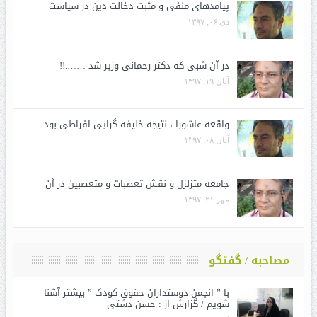
پیامدهای منفی و مثبت دخالت دین در سیاست
دی ۰۶, ۱۳۹۷
در آن شبی که دکتر رحمانی وزیر شد …….!!
آبان ۱۹, ۱۳۹۷
واقعه عاشورا ، نتیجه خلیفه گرایی افراطی بود
آبان ۰۸, ۱۳۹۷
جامعه متزلزل و نقش تعصبات و متعصبین در آن
مهر ۲۱, ۱۳۹۷
مصاحبه / گفتگو
با ” انجمن دوستداران حقوق کودک ” بیشتر آشنا
شویم / گزارش از : حسن دشتی