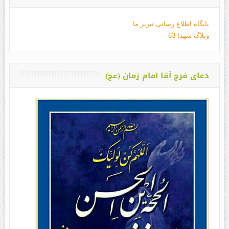
پایگاه اطلاع رسانی تبریز ما
وبلاگ شهدا 63
دعای فرج آقا امام زمان (عج)