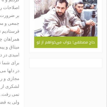
اصلاحات را
بر ضرورت ا
جمعی و مصا
فرستادیم ت
همراهان چن
ربردی
حاج مصطفی! جواب می‌خواهم از تو
جلوه ای از همد
میثاق و پی
 ” /
سبک و سیاق دورا
اسم
امیدی در د
برای شما ت
در دلها می
مجازی و رس
لشکری از ر
نمی رفت.
ولی به فضل