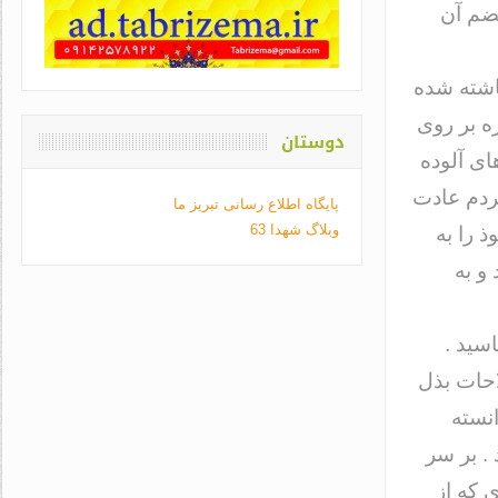
هضم آن
باشته شده
ه بر روی
دوستان
ای آلوده
مردم عادت
پایگاه اطلاع رسانی تبریز ما
وبلاگ شهدا 63
ذ را به
و به
سید .
احات بذل
انسته
. بر سر
 که از