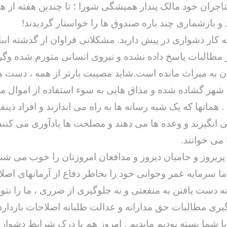
اجران خود مالک پندار همیشگی شورا ؛ تا چندین هفته از 
و بازشماری چند باره صندوق ها را خواستار گردیدند!
ه کار دشواری در پیش دارید. مشکلاتی فراوان از گذشته ان
ز مطالبات پاسخ داده نشده و نیروی انسانی متورم شده وگر
تان به میراث مانده است.شاید مصیبت بارتر از همه ، دست ه
ع شهر گشاده شده و مذاق هایی به سوء استفاده از اموال 
همانها که یک شبه رسانه ها به راه می اندازند و افراد ذینفو
 انگیزند و وعده ها می دهند و مصلحت ها یادآوری می کنند 
 می خوانند.
پریروز و حامیان دیروز و مدافعان امروزتان را خوب می شنا
ما سرمایه عمر وجوانی خود را بخاطر دفاع از آرمانهای اصل
نه دست یافتن به منفعتی و نه جلوگیری از ضرری ، ما را نتو
یری مطالبات حق مدارانه و عدالت طلبانه اصلاحات بازدارد 
با شما بسته بودیم ماندیم . امروز هم با درک شرایط دشواری