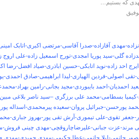
هدی که بستیم…
توفیق
نزاده-مهدی آقازاده-صدرا آقاسی-مرتضی اکبری-اتابک امینی 
اده گلی-سید پوریا امجدی-تورج اسمعیل زاده-علی اروج زا
-ایرج احد زاده-نوید اتابکی-حسین اباذری-صیاد افضل-رضا اک
-تقی اصولی-فردین الهیاری-لیدا ابراهیمی-صادق احمدی-
ید احمدیان-احمد بایبوردی-مجید بجانی-رامین بهراد-محمد
-کیمیا بسطامی-محمد علی برزگری –سید ناصر بلاغی مبین
محمد پورحسن-جبرائیل پروان-سعیده پیرمحمدی-اسداله پو
ر-جعفر تقوی-علی تیموری-آرش تقی پور-بهروز جباری-محم
ی مرند-عزت جبانی-علیرضاچاروقچی-مهدی چینی فروش-م
صور حاتمی-لیلا حاتمی-عطا حکیمی-مهدی حمیدی-مهدی ح