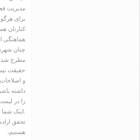
مدیریت فعل
برای هرگون
کنارتان هس
هماهنگی اصل
چنان شهردا
مطرح شده ا
حقیقت نیست
و اصلاحات ر
داشته باشید
را در لیست
.اینک شما 
تحقق اراده 
هستیم،