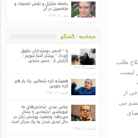
جامعه متزلزل و نقش تعصبات و
متعصبین در آن
مهر ۲۱, ۱۳۹۷
مصاحبه / گفتگو
با ” انجمن دوستداران حقوق
کودک ” بیشتر آشنا شویم /
گزارش از : حسن دشتی
صلاح طلب
اسفند ۲۵, ۱۳۹۶
ز لیست
همیشه کره شمالی، یک بار هم
کره جنوبی
خی از
اسفند ۱۲, ۱۳۹۶
 چشم می
عباس عبدی: شاخص‌های ما
فروپاشی اجتماعی را نشان
عضای
می‌دهد/ وضعیت پوشش زنان در
حال تبدیل شدن به یک بحران است
اسفند ۱۲, ۱۳۹۶