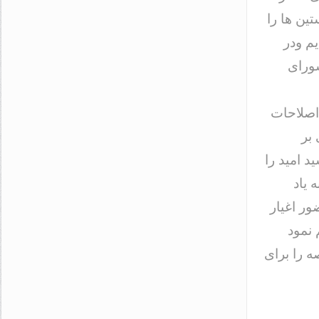
ین ها را
م ودر
شورای
 اصلاحات
بر
 امید را
 یاد
ور اغیار
 نمود
ه را برای