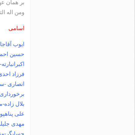
بر همان ع
ومن اله ال
اسامی
ایوب آقاجا
حسین احمدز
اکبرانبارته
فرزاد احدی
انصاری -سع
برخورداری
بلال زاده-
علی پناهپو
مهدی جلیل
حسابگر-من