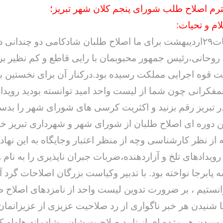
م اصلاح طلب شورای پنجم کلان شهر تبریز؛
م و تحیات:
نتایج انتخابات۲۹اردیبهشت برای ما اصلاح طلبان شادکامی دو چندانی
روحانی،رئیس جمهور محبوبمان با رایی قاطع و کم نظیر بر
ست قوه اجرایی مملکت رسیده بود.درکنار آن برای نخستین با
فکرانی چون شما از لیست واحد امید توانسته بودید رویداد
ر تبریز رقم بزنید و اکثریت کرسی های شورای شهر را بدست
 دوره ای اصلاح طلبان از شورای شهر و شهرداری تبریز 
 از نظر کارشناسی وچه از منظر اعتبار وجایگاه به این نهاد 
 رویدادهای تلخ و آزاردهنده،ضربات جبران ناپذیری را به نام و
 پابرجا نواخته بود. با تدبیر وکیاست بزرگان اصلاحات گرد آ
انستیم ، بر ضرورت تدوین لیست واحد از نامزدهای اصلاح 
ا شنیدن هر خبر ناگواری از رد صلاحیت عزیزی از عزیزانما
 رسیدن هر مژده ای از تایید صلاحیت شان ، شادمانه هلهله ک