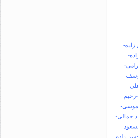
زاده-
ده-
رامی-
یوسف
علی
-رحیم
رموسی-
د جمالی-
سعود
سن زاده