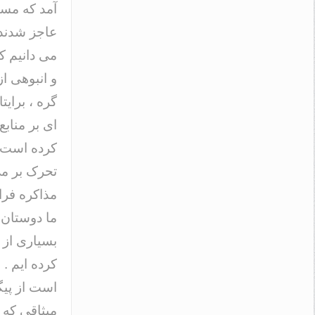
آمد که مست
عاجز شدند 
می دانیم ک
و انبوهی ا
گره ، برای
ای بر مناب
کرده است . 
تحرک بر می
مذاکره فرا
ما دوستان 
بسیاری از 
کرده ایم . 
است از پیگ
میثاقی که 