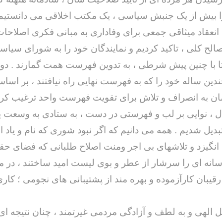
 بیش از یک جنبش سیاسی ، یک مکتب اخلاقی می دانستیم . 
نعقاد میثاقی جمعی برای وفاداری به مبانی فکری اصلاحا
لح کلی ، تاکید کردیم و نمایندگان خود را به شورای سیا
ا با چنین پیش شرطی ، به تدوین فهرست همت گمارند . دو
دین ساله خود را که به فهرست نهایی راه نیافتند ، بر اسا
خداحافظ رزمنده / دلنوشته ای از
لی و صمیمیت به
به 
حسن دشتی
مان به انصراف و تلاش برای تقویت فهرست واحد ترغیب کردی
ن دفاع مقدس /
د
حسن دشتی
ل ، نوایی بر لب و فهرستی در دست ، به ستادی به وسعت 
بدیل شدیم . همه می دانیم که اگر نبود شوری که نام و یاد 
 انگیزد و تلاشهای بی اجر ومنت اصلاح طلبانی که فضای حق
انه ای را سرشار از عطر و بوی لیست امید ساختند ، در م
قیبان کارآزموده و بهره مند از پشتیبانی های نجومی ؛ کار
 الهی و به لطف و آزادگی مردمی غیرتمند ، چنان نتیجه ا