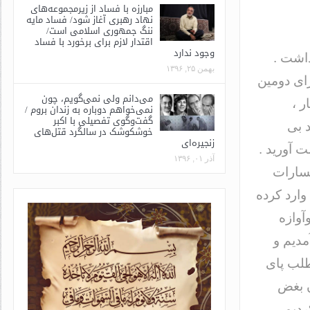
مبارزه با فساد از زیرمجموعه‌های
نهاد رهبری آغاز شود/ فساد مایه
ننگ جمهوری اسلامی است/
اقتدار لازم برای برخورد با فساد
وجود ندارد
 داشت .
بهمن ۲۵, ۱۳۹۶
ای دومین
می‌دانم ولی نمی‌گویم، چون
ر ،
نمی‌خواهم دوباره به زندان بروم /
گفت‌وگوی تفصیلی با اکبر
 بی
خوشکوشک در سالگرد قتل‌های
زنجیره‌ای
 آورید .
آذر ۰۱, ۱۳۹۶
خسارات
وارد کرده
آوازه
مدیم و
طلب پای
ن بغض
ردیم.