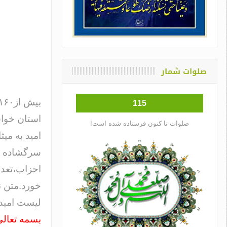
صلوات شمار
115
استان خواس
صلوات تا کنون فرستاده شده است!
امید به می
سرگشاده نا
احزاب،تعدا
خورد.متن ن
لیست امید 
بسمه تعال