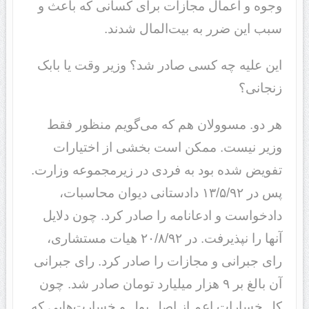
وجوه و اعمال مجازات برای کسانی که باعث و
سبب این ضرر به بیت‌المال شدند.
این علیه چه کسی صادر شد؟ وزیر وقت یا بابک
زنجانی؟
هر دو. مسوولان هم که می‌گویم منظور فقط
وزیر نیست. ممکن است بخشی از اختیارات
تفویض شده بود به فردی در زیرمجموعه وزارت.
پس در ١٣/۵/٩٢ دادستانی دیوان محاسبات،
دادخواست و ادعانامه را صادر کرد. چون دلایل
آنها را نپذیرفت. در ٢٠/٨/٩٢ هیات مستشاری،
رای جبرانی و مجازات را صادر کرد. رای جبرانی
آن بالغ بر ٩ هزار میلیارد تومان صادر شد. چون
کل خسارات اعم از اصل پول و خسارت‌هایی که