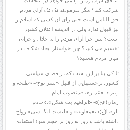
اعتلای ایران زمین را می خواهد در انتخابات
شرکت کند؟ مگر نفرمودند تک تک آرای مردم،
حق الناس است حتی رای آن کسی که اسلام را
نیز قبول ندارد ولی در اندیشه اعتلای کشور
است؟ پس چرا آرای مردم را به حلال و حرام،
تقسیم می کنید؟ چرا خواستار ایجاد شکاف در
میان مردم هستید؟
تا کی بنا بر این است که در فضای سیاسی
کشور، برچسب‎هایی از قبیل «پسر نوح»،«طلحه و
زبیر»، «عمار»، «منصوب امام
زمان(عج)»،«ابراهیم بت شکن»،«خادم
الرضا(ع)»،«معاویه» و «لیست انگلیسی» رواج
داشته باشد و روز به روز بر حجم سوء استفاده