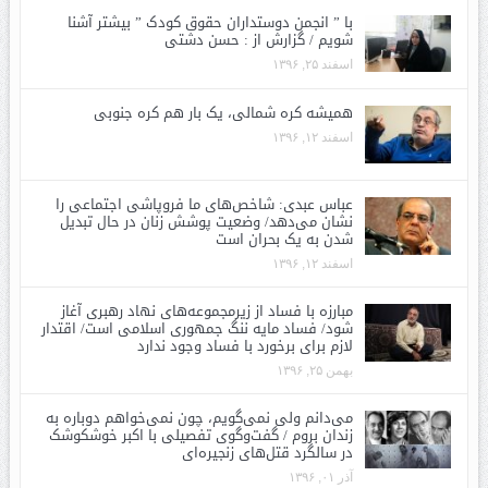
با ” انجمن دوستداران حقوق کودک ” بیشتر آشنا
شویم / گزارش از : حسن دشتی
اسفند ۲۵, ۱۳۹۶
همیشه کره شمالی، یک بار هم کره جنوبی
اسفند ۱۲, ۱۳۹۶
عباس عبدی: شاخص‌های ما فروپاشی اجتماعی را
نشان می‌دهد/ وضعیت پوشش زنان در حال تبدیل
شدن به یک بحران است
اسفند ۱۲, ۱۳۹۶
مبارزه با فساد از زیرمجموعه‌های نهاد رهبری آغاز
شود/ فساد مایه ننگ جمهوری اسلامی است/ اقتدار
لازم برای برخورد با فساد وجود ندارد
بهمن ۲۵, ۱۳۹۶
می‌دانم ولی نمی‌گویم، چون نمی‌خواهم دوباره به
زندان بروم / گفت‌وگوی تفصیلی با اکبر خوشکوشک
در سالگرد قتل‌های زنجیره‌ای
آذر ۰۱, ۱۳۹۶