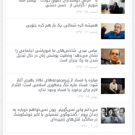
با ” انجمن دوستداران حقوق کودک ” بیشتر آشنا
شویم / گزارش از : حسن دشتی
اسفند ۲۵, ۱۳۹۶
همیشه کره شمالی، یک بار هم کره جنوبی
اسفند ۱۲, ۱۳۹۶
عباس عبدی: شاخص‌های ما فروپاشی اجتماعی را
نشان می‌دهد/ وضعیت پوشش زنان در حال تبدیل
شدن به یک بحران است
اسفند ۱۲, ۱۳۹۶
مبارزه با فساد از زیرمجموعه‌های نهاد رهبری آغاز
شود/ فساد مایه ننگ جمهوری اسلامی است/ اقتدار
لازم برای برخورد با فساد وجود ندارد
بهمن ۲۵, ۱۳۹۶
می‌دانم ولی نمی‌گویم، چون نمی‌خواهم دوباره به
زندان بروم / گفت‌وگوی تفصیلی با اکبر خوشکوشک
در سالگرد قتل‌های زنجیره‌ای
آذر ۰۱, ۱۳۹۶