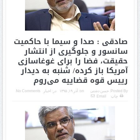
صادقی : صدا و سیما با حاکمیت
سانسور و جلوگیری از انتشار
حقیقت، فضا را برای غوغاسازی
آمریکا باز کرده/ شنبه به دیدار
رییس‌ قوه قضاییه می‌روم
Posted By:
حسن دشتی
on:
آذر ۱۹, ۱۳۹۵
در:
اخبار
No Comments
چاپ
Email