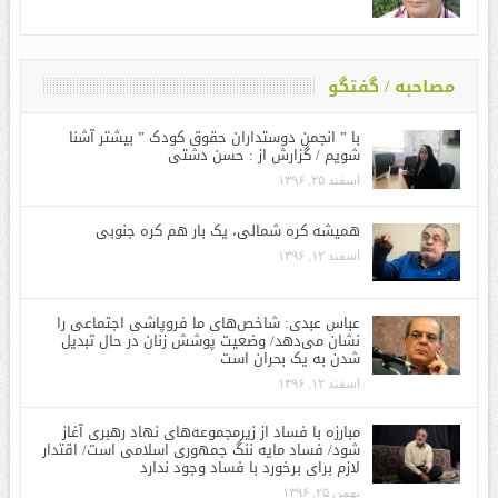
مصاحبه / گفتگو
با ” انجمن دوستداران حقوق کودک ” بیشتر آشنا
شویم / گزارش از : حسن دشتی
اسفند ۲۵, ۱۳۹۶
همیشه کره شمالی، یک بار هم کره جنوبی
اسفند ۱۲, ۱۳۹۶
عباس عبدی: شاخص‌های ما فروپاشی اجتماعی را
نشان می‌دهد/ وضعیت پوشش زنان در حال تبدیل
شدن به یک بحران است
اسفند ۱۲, ۱۳۹۶
مبارزه با فساد از زیرمجموعه‌های نهاد رهبری آغاز
شود/ فساد مایه ننگ جمهوری اسلامی است/ اقتدار
لازم برای برخورد با فساد وجود ندارد
بهمن ۲۵, ۱۳۹۶