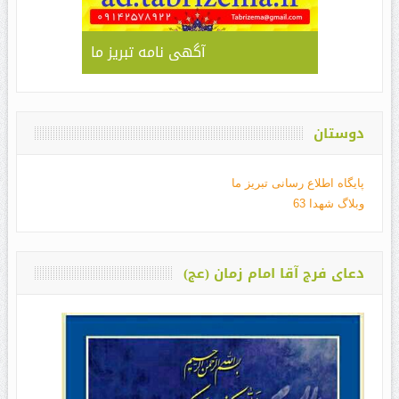
آگهی نامه تبریز ما
دوستان
پایگاه اطلاع رسانی تبریز ما
وبلاگ شهدا 63
دعای فرج آقا امام زمان (عج)