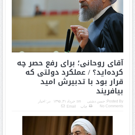
آقای روحانی؛ برای رفع حصر چه
کرده‌اید؟ / عملکرد دولتی که
قرار بود با تدبیرش امید
بیافریند
Posted By:
حسن دشتی
on:
خرداد ۳۱, ۱۳۹۵
در:
اخبار
No Comments
چاپ
Email