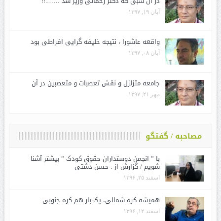
در آن شبی که دکتر رحمانی وزیر شد …….!!
آبان ۱۹, ۱۳۹۷
واقعه عاشورا ، نتیجه خلیفه گرایی افراطی بود
آبان ۰۸, ۱۳۹۷
جامعه متزلزل و نقش تعصبات و متعصبین در آن
مهر ۲۱, ۱۳۹۷
مصاحبه / گفتگو
با ” انجمن دوستداران حقوق کودک ” بیشتر آشنا
شویم / گزارش از : حسن دشتی
اسفند ۲۵, ۱۳۹۶
همیشه کره شمالی، یک بار هم کره جنوبی
اسفند ۱۲, ۱۳۹۶