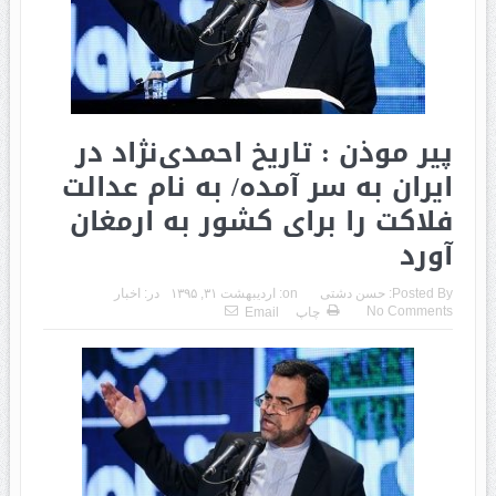
پیر موذن : تاریخ احمدی‌نژاد در
ایران به سر آمده/ به نام عدالت
فلاکت را برای کشور به ارمغان
آورد
Posted By:
حسن دشتی
on:
اردیبهشت ۳۱, ۱۳۹۵
در:
اخبار
No Comments
چاپ
Email