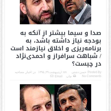
صدا و سیما بیشتر از آنکه به
بودجه نیاز داشته باشد، به
برنامه‌ریزی و اخلاق نیازمند است
/ شباهت سرافراز و احمدی‌نژاد
در چیست؟
Posted By:
حسن دشتی
on:
اردیبهشت ۲۹, ۱۳۹۵
در:
اخبار
,
مصاحبه
No Comments
چاپ
Email