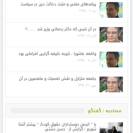
پیامدهای منفی و مثبت دخالت دین در سیاست
دی ۰۶, ۱۳۹۷
در آن شبی که دکتر رحمانی وزیر شد …….!!
آبان ۱۹, ۱۳۹۷
واقعه عاشورا ، نتیجه خلیفه گرایی افراطی بود
آبان ۰۸, ۱۳۹۷
جامعه متزلزل و نقش تعصبات و متعصبین در آن
مهر ۲۱, ۱۳۹۷
مصاحبه / گفتگو
با ” انجمن دوستداران حقوق کودک ” بیشتر آشنا
شویم / گزارش از : حسن دشتی