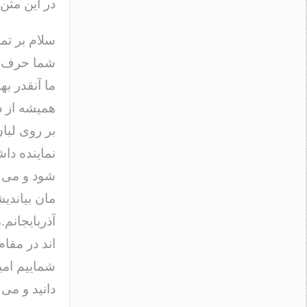
در این متن
سلام بر تم
شما حرف بز
ما آنقدر ب
همیشه از د
بر روی لبا
نماینده داش
شود و می تو
مان بیاندیش
آذربایجانم
اند در مقام
شماییم امی
دانید و می