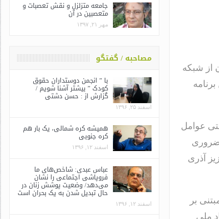
جامعه متزلزل و نقش تعصبات و
متعصبین در آن
مهر ۲۱, ۱۳۹۷
مصاحبه / گفتگو
ما در پی پخش برنامه “فیتیله” در جمعه ۱۵ آبان از شبکه
با ” انجمن دوستداران حقوق
برنامه
کودک ” بیشتر آشنا شویم /
گزارش از : حسن دشتی
اسفند ۲۵, ۱۳۹۶
قتی عوامل
همیشه کره شمالی، یک بار هم
کره جنوبی
 ضروری
اسفند ۱۲, ۱۳۹۶
یز آذری
عباس عبدی: شاخص‌های ما
فروپاشی اجتماعی را نشان
می‌دهد/ وضعیت پوشش زنان در
حال تبدیل شدن به یک بحران است
تنی بر
اسفند ۱۲, ۱۳۹۶
د ملی