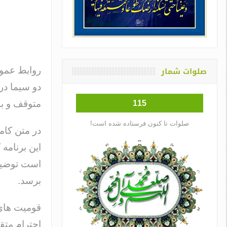
صلوات شمار
دو سیما در 
متوقف و با
115
صلوات تا کنون فرستاده شده است!
در متن کام
این برنام
است توضیح
برسد.
قومیت های 
احترام متق