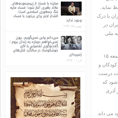
مبارزه با فساد از زیرمجموعه‌های
نهاد رهبری آغاز شود/ فساد مایه
ظ نماید.
ننگ جمهوری اسلامی است/
اقتدار لازم برای برخورد با فساد
ان با درک
وجود ندارد
ران در
بهمن ۲۵, ۱۳۹۶
ه ملی
می‌دانم ولی نمی‌گویم، چون
نمی‌خواهم دوباره به زندان بروم /
گفت‌وگوی تفصیلی با اکبر
خوشکوشک در سالگرد قتل‌های
زنجیره‌ای
لیکن علیرغم این اراده و اقدامات مختلف ناشی از آن، متاسفانه روز جمعه ۱۵
آذر ۰۱, ۱۳۹۶
 کودکان و
ارت درست
 شود که
 آذری
 می داند