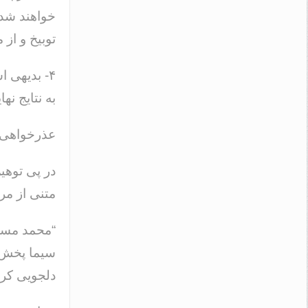
خواهند شد 
توبیخ و از
۴- بدیهی
به نتایج نه
عذرخواهی کا
در پی توهین
متنی از مر
سیما پخش ش
دلجویی کرد