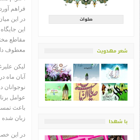
فراهم آورده
صلوات
در این میا
این جایگاه
مقاطع مختل
شعر مهدویت
معطوف دا
آبان ماه در
نوجوانان د
عوامل برنا
باعث تمسخر
زبان شده 
با شهدا
در این خصو