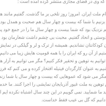
 که وی در فضای مجازی منتشر کرده آمده است :
ام ملت ایران. امروز؛ روز تلخی بر ما گذشت. گفتیم مانند ه
نیم با شما که بیست و چهار سال هم صحبت و همدل بودیم
هم نزدیک بود که شما بیست و چهار سال ما را در جمع خود پذ
وستی و اتحاد گفتیم. محبت بی چشم داشت شعارمان بود و 
ن کودکانتان نشاندیم. همیشه از ترک و لر و گیلکی در نمایش
تیم از آن رو که ایران را با همه قومیت هایش زیبا می دانی
انیم به توهین و تحقیر فکر کنیم؟ مگر می توانیم به آزار ه
یم.به عنوان کارگردان فیتیله افتخار کرده و می کنم که فرزن
.مگر می شود که عموهایی که بیست و چهار سال با شما زن
 توهین به ملت غیور آذربایجان نمایشی را اجرا کنند. ما خدم
د ما شمایید. نمی گوییم در این چند سال اشتباه نکرده ایم ا
 دانیم که گل بی عیب فقط خداست.