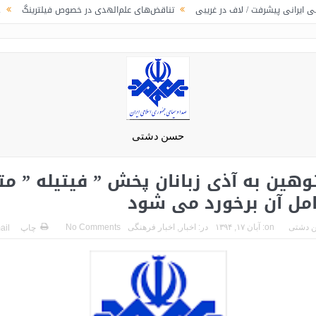
ت / لاف در غریبی
تناقض‌های علم‌الهدی در خصوص فیلترینگ
جوانگرایی به س
حسن دشتی
وهین به آذی زبانان پخش ” فیتیله ” م
امل آن برخورد می شود
 دشتی
on:
آبان ۱۷, ۱۳۹۴
در:
اخبار
,
اخبار فرهنگی
No Comments
چاپ
ail