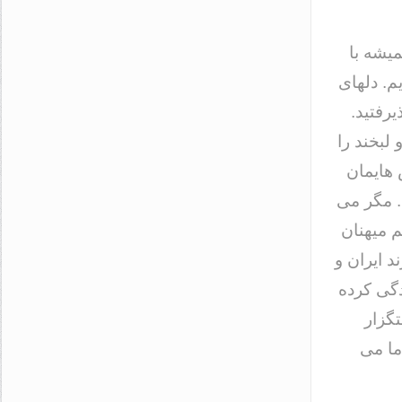
میشه با
. دلهای
یرفتید.
لبخند را
 هایمان
م. مگر می
م میهنان
د ایران و
دگی کرده
تگزار
ما می