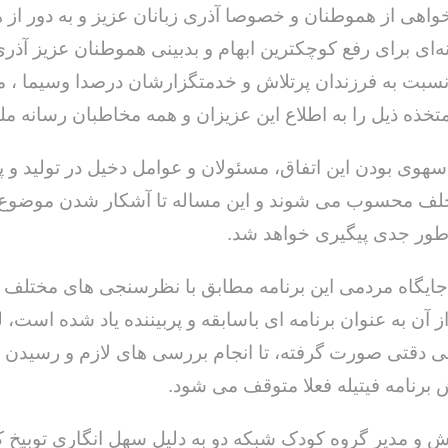
هی از هموطنان و خصوصا آذری زبانان عزیز و به دور از ه
ه‌ای برای رفع کوچکترین ابهام و بدبینی هموطنان عزیز آذری‌
بت به فرزندان پرتلاش و خدمتگزارشان درصدا وسیما ، مو
خذه ذیل را به اطلاع این عزیزان و همه مخاطبان رسانه مل
خداح
 سهوی بودن این اتفاق، مسئولان و عوامل دخیل در تولید و 
ی‌خواهم از تو
جلوه ای از همدلی و صمیمیت به
سبک و سیاق دوران دفاع مقدس /
تخلف محسوب می شوند و این مساله تا آشکار شدن موضوع 
حسن دشتی
طور جدی پیگیری خواهد شد.
د جایگاه مردمی این برنامه مطابق با نظرسنجی های مختلف
 آن به عنوان برنامه ای باسابقه و پربیننده یاد شده است، ل
ی دقتی صورت گرفته، تا انجام بررسی های لازم و رسیدن به
 برنامه فیتیله فعلا متوقف می شود.
خش و مدیر گروه کودک شبکه دو به دلیل سهل انگاری توبیخ ک