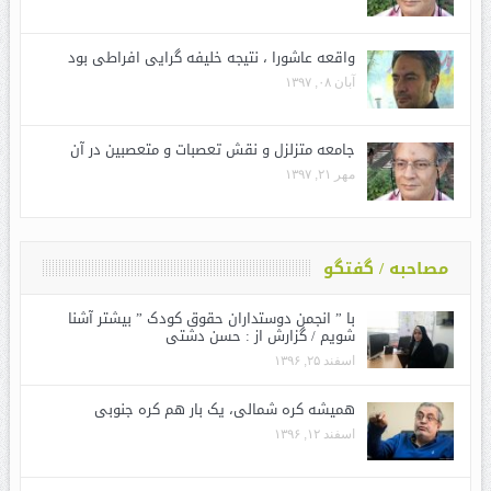
واقعه عاشورا ، نتیجه خلیفه گرایی افراطی بود
آبان ۰۸, ۱۳۹۷
جامعه متزلزل و نقش تعصبات و متعصبین در آن
مهر ۲۱, ۱۳۹۷
مصاحبه / گفتگو
با ” انجمن دوستداران حقوق کودک ” بیشتر آشنا
شویم / گزارش از : حسن دشتی
اسفند ۲۵, ۱۳۹۶
همیشه کره شمالی، یک بار هم کره جنوبی
اسفند ۱۲, ۱۳۹۶