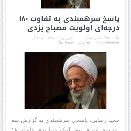
پاسخ سرهمبندی به تفاوت ۱۸۰
درجه‌ای اولویت مصباح یزدی
Posted By:
حسن دشتی
on:
فروردین ۱۱, ۱۳۹۵
در:
اخبار
No Comments
چاپ
Email
حمید رسایی، پاسخی سرهمبندی به گزارش سه
روز پیش انصاف نیوز [لینک] درباره ی تفاوت ۱۸۰